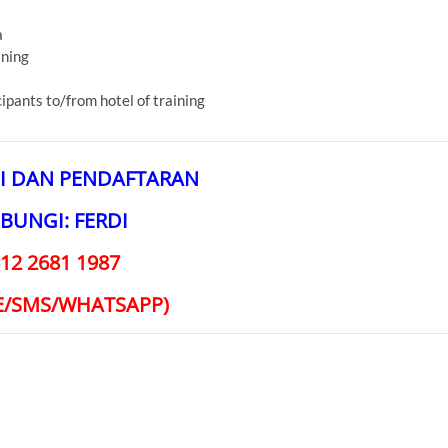
a
ining
cipants to/from hotel of training
I DAN PENDAFTARAN
BUNGI: FERDI
12 2681 1987
E/SMS/WHATSAPP)