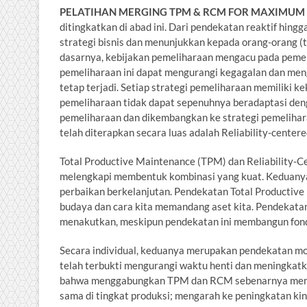
PELATIHAN MERGING TPM & RCM FOR MAXIMUM
ditingkatkan di abad ini. Dari pendekatan reaktif hin
strategi bisnis dan menunjukkan kepada orang-orang (
dasarnya, kebijakan pemeliharaan mengacu pada pemelih
pemeliharaan ini dapat mengurangi kegagalan dan meng
tetap terjadi. Setiap strategi pemeliharaan memiliki 
pemeliharaan tidak dapat sepenuhnya beradaptasi den
pemeliharaan dan dikembangkan ke strategi pemeliharaa
telah diterapkan secara luas adalah Reliability-cent
Total Productive Maintenance (TPM) dan Reliability-C
melengkapi membentuk kombinasi yang kuat. Keduany
perbaikan berkelanjutan. Pendekatan Total Productiv
budaya dan cara kita memandang aset kita. Pendekata
menakutkan, meskipun pendekatan ini membangun fonda
Secara individual, keduanya merupakan pendekatan mo
telah terbukti mengurangi waktu henti dan meningkat
bahwa menggabungkan TPM dan RCM sebenarnya menghasi
sama di tingkat produksi; mengarah ke peningkatan kine