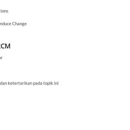
tions
Induce Change
 RCM
or
an ketertarikan pada topik ini