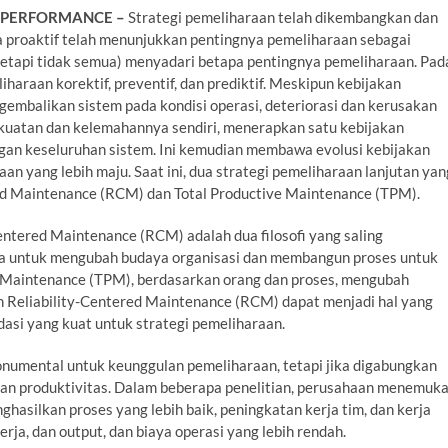
 PERFORMANCE –
Strategi pemeliharaan telah dikembangkan dan
gga proaktif telah menunjukkan pentingnya pemeliharaan sebagai
tetapi tidak semua) menyadari betapa pentingnya pemeliharaan. Pad
araan korektif, preventif, dan prediktif. Meskipun kebijakan
embalikan sistem pada kondisi operasi, deteriorasi dan kerusakan
kekuatan dan kelemahannya sendiri, menerapkan satu kebijakan
gan keseluruhan sistem. Ini kemudian membawa evolusi kebijakan
n yang lebih maju. Saat ini, dua strategi pemeliharaan lanjutan yan
ered Maintenance (RCM) dan Total Productive Maintenance (TPM).
entered Maintenance (RCM) adalah dua filosofi yang saling
a untuk mengubah budaya organisasi dan membangun proses untuk
e Maintenance (TPM), berdasarkan orang dan proses, mengubah
n Reliability-Centered Maintenance (RCM) dapat menjadi hal yang
si yang kuat untuk strategi pemeliharaan.
numental untuk keunggulan pemeliharaan, tetapi jika digabungkan
kan produktivitas. Dalam beberapa penelitian, perusahaan menemuk
lkan proses yang lebih baik, peningkatan kerja tim, dan kerja
rja, dan output, dan biaya operasi yang lebih rendah.