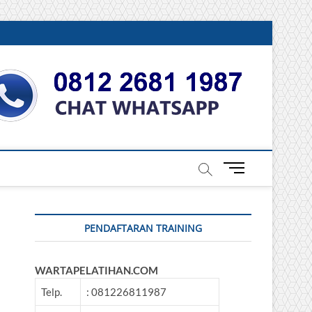
DONESIA
M
e
n
u
PENDAFTARAN TRAINING
B
u
t
WARTAPELATIHAN.COM
t
o
Telp.
: 081226811987
n