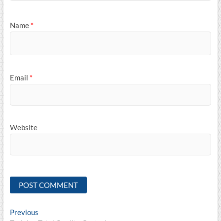
Name
*
Email
*
Website
Post
Previous
Previous