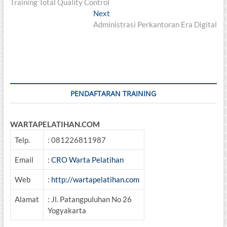
post:
Training Total Quality Control
navigation
Next
Next
post:
Administrasi Perkantoran Era Digital
PENDAFTARAN TRAINING
WARTAPELATIHAN.COM
Telp.
: 081226811987
Email
:
CRO Warta Pelatihan
Web
:
http://wartapelatihan.com
Alamat
: Jl. Patangpuluhan No 26
Yogyakarta