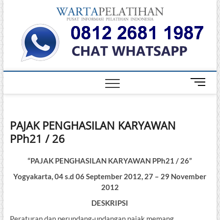
Skip
Warta
to
INFORMASI
PELATIHAN
content
DAN
Pelati
SERTIFIKASI
TERBAIK DI
INDONESIA
M
e
n
u
PAJAK PENGHASILAN KARYAWAN
B
PPh21 / 26
u
t
t
“PAJAK PENGHASILAN KARYAWAN PPh21 / 26”
o
Yogyakarta, 04 s.d 06 September 2012, 27 – 29 November
n
2012
DESKRIPSI
Peraturan dan perundang-undangan pajak memang