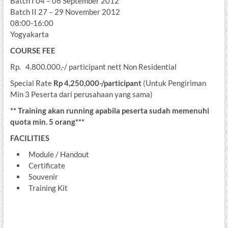
Batch I 04 – 06 September 2012
Batch II 27 – 29 November 2012
08:00-16:00
Yogyakarta
COURSE FEE
Rp. 4.800.000,-/ participant nett Non Residential
Special Rate
Rp 4,2
5
0,000-/participant
(Untuk Pengiriman
Min 3 Peserta dari perusahaan yang sama)
** Training akan running apabila peserta sudah memenuhi
quota min. 5 orang***
FACILITIES
Module / Handout
Certificate
Souvenir
Training Kit