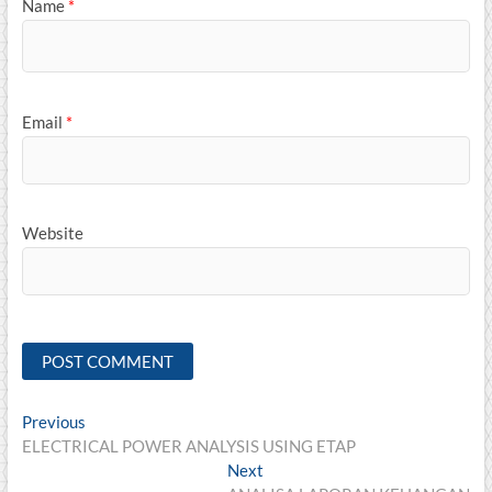
Name
*
Email
*
Website
Post
Previous
Previous
post:
ELECTRICAL POWER ANALYSIS USING ETAP
navigation
Next
Next