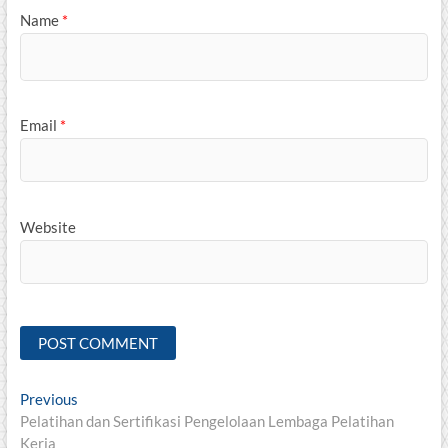
Name
*
Email
*
Website
Post
Previous
Previous
post:
Pelatihan dan Sertifikasi Pengelolaan Lembaga Pelatihan
navigation
Kerja