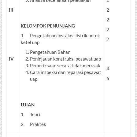
III
2
2
KELOMPOK PENUNJANG
2
1. Pengetahuan instalasi listrik untuk
2
ketel uap
Pengetahuan Bahan
IV
Peninjauan konstruksi pesawat uap
Pemeriksaan secara tidak merusak
4
Cara inspeksi dan reparasi pesawat
6
uap
UJIAN
1. Teori
2. Praktek