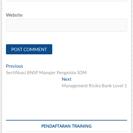
Website
Post
Previous
Previous
post:
Sertifikasi BNSP Manajer Pengelola SDM
navigation
Next
Next
post:
Management Risiko Bank Level 1
PENDAFTARAN TRAINING