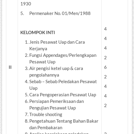
1930
5. Permenaker No. 01/Men/1988
4
KELOMPOK INTI
4
Jenis Pesawat Uap dan Cara
4
Kerjanya
Fungsi Appendages/Perlengkapan
2
Pesawat Uap
II
6
Air pengisi ketel uap & cara
pengolahannya
2
Sebab – Sebab Peledakan Pesawat
4
Uap
Cara Pengoperasian Pesawat Uap
4
Persiapan Pemeriksaan dan
2
Pengujian Pesawat Uap
Trouble shooting
Pengetahuan Tentang Bahan Bakar
dan Pembakaran
Analisa kecelakaan peledakan
2