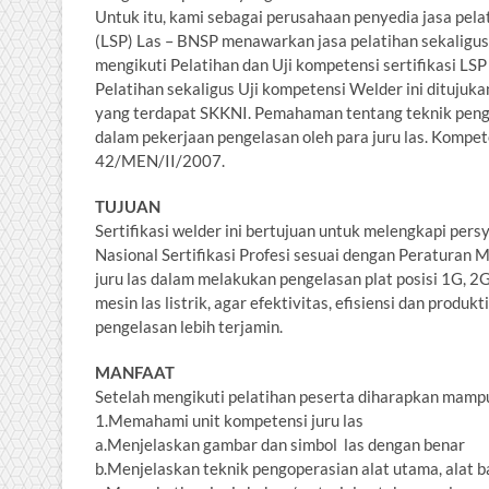
Untuk itu, kami sebagai perusahaan penyedia jasa pel
(LSP) Las – BNSP menawarkan jasa pelatihan sekaligus 
mengikuti Pelatihan dan Uji kompetensi sertifikasi LSP
Pelatihan sekaligus Uji kompetensi Welder ini ditujuk
yang terdapat SKKNI. Pemahaman tentang teknik peng
dalam pekerjaan pengelasan oleh para juru las. Komp
42/MEN/II/2007.
TUJUAN
Sertifikasi welder ini bertujuan untuk melengkapi per
Nasional Sertifikasi Profesi sesuai dengan Peraturan 
juru las dalam melakukan pengelasan plat posisi 1G, 
mesin las listrik, agar efektivitas, efisiensi dan prod
pengelasan lebih terjamin.
MANFAAT
Setelah mengikuti pelatihan peserta diharapkan mamp
1.Memahami unit kompetensi juru las
a.Menjelaskan gambar dan simbol las dengan benar
b.Menjelaskan teknik pengoperasian alat utama, alat 