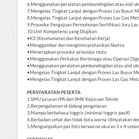
6.Menggunakan peralatan pembandingdan atau alat uk
7.Mengelas Tingkat Lanjut dengan Proses Las Busur 
8.Mengelas Tingkat Lanjut dengan Proses Las Gas Me
9.Prosedur Pengajuan Permohonan Sertifikasi Juru Las
10.Unit Kompetensi yang Diujikan
•K3 (Keselamatan dan Kesehatan Kerja)
•Menggambar dan menginterpretasikan Sketsa
•Menerapkan prosedur-prosedur mutu
•Menggunakan Perkakas Bertenaga atau Operasi Di
•Menggunakan peralatan pembandingdan atau alat uk
•Mengelas Tingkat Lanjut dengan Proses Las Busur 
•Mengelas Tingkat Lanjut dengan Proses Las Gas Met
PERSYARATAN PESERTA
1.SMU jurusan IPA dan SMK Kejuruan Teknik
2.Berpengalaman di bidang pengelasan
3.Mampu berbahasa Inggris (minimal Inggris pasif)
4.Berbadan sehat dan tidak buta warna (dinyatakan den
5.Mengumpulkan pas foto berwarna ukuran 3 x 4 sebany