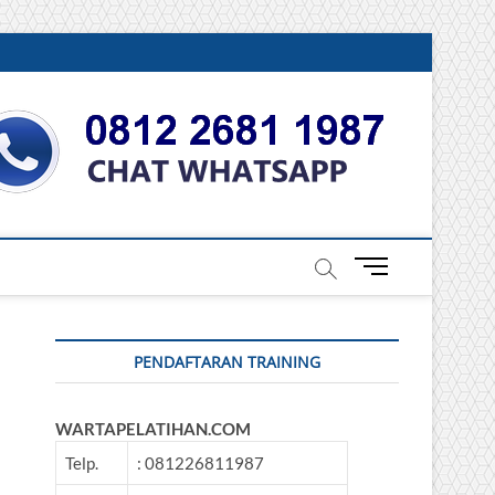
DONESIA
M
e
n
u
PENDAFTARAN TRAINING
B
u
t
WARTAPELATIHAN.COM
t
o
Telp.
: 081226811987
n