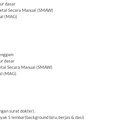
ur dasar
Metal Secara Manual (SMAW)
tal (MAG)
genggam
ur dasar
Metal Secara Manual (SMAW)
al (MAG)
gan surat dokter).
ak 5 lembar(background biru, berjas & dasi)