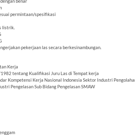
 dengan benar
n
suai permintaan/spesifikasi
listrik.
G
G
ngerjakan pekerjaan las secara berkesinambungan.
tan Kerja
982 tentang Kualifikasi Juru Las di Tempat kerja
r Kompetensi Kerja Nasional Indonesia Sektor Industri Pengolaha
ndustri Pengelasan Sub Bidang Pengelasan SMAW
genggam