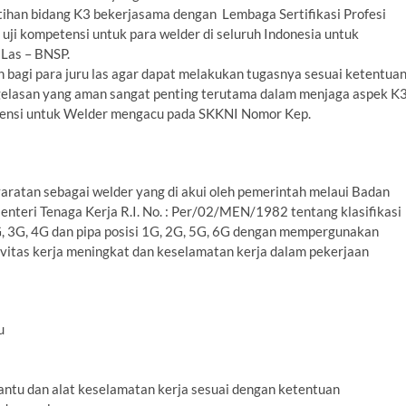
atihan bidang K3 bekerjasama dengan Lembaga Sertifikasi Profesi
uji kompetensi untuk para welder di seluruh Indonesia untuk
 Las – BNSP.
an bagi para juru las agar dapat melakukan tugasnya sesuai ketentua
elasan yang aman sangat penting terutama dalam menjaga aspek K
etensi untuk Welder mengacu pada SKKNI Nomor Kep.
syaratan sebagai welder yang di akui oleh pemerintah melaui Badan
Menteri Tenaga Kerja R.I. No. : Per/02/MEN/1982 tentang klasifikasi
2G, 3G, 4G dan pipa posisi 1G, 2G, 5G, 6G dengan mempergunakan
uktivitas kerja meningkat dan keselamatan kerja dalam pekerjaan
u
bantu dan alat keselamatan kerja sesuai dengan ketentuan