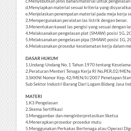
c.Menyebutkan jenis bahan/material untuk pengelasan
d.Menyiapkan material sesuai kriteria yang disyaratka
e.Menjelaskan penempatan material pada meja kerja se
2.Mempergunakan peralatan las listrik dengan benar.
3.Menentukan kawat las pengisi yang sesuai dengan las 
4.Melaksanakan pengelasan plat (SMAW) posisi 1G, 2
5.Melaksanakan pengelasan pipa (SMAW) posisi 1G, 2
6.Melaksanakan prosedur keselamatan kerja dalam me
DASAR HUKUM
1.Undang-Undang No. 1 Tahun 1970 tentang Keselama
2.Peraturan Menteri Tenaga Kerja RI No.PER.02/MEN/1
3.SKKNI Nomor Kep. 42/MEN/II/2007 Penetapan Standa
Sub Sektor Industri Barang Dari Logam Bidang Jasa I
MATERI
1.K3 Pengelasan
2.Skema Sertifikasi
3.Menggambar dan menginterpretasikan Sketsa
4.Menerapkan prosedur-prosedur mutu
5.Menggunakan Perkakas Bertenaga atau Operasi Di