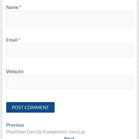
Name
*
Email
*
Website
Post
Previous
Previous
post:
Pelatihan Dan Uji Kompetensi Juru Las
navigation
Next
Next