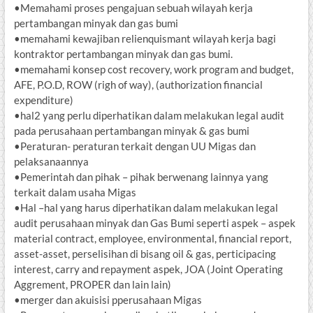
•Memahami proses pengajuan sebuah wilayah kerja
pertambangan minyak dan gas bumi
•memahami kewajiban relienquismant wilayah kerja bagi
kontraktor pertambangan minyak dan gas bumi.
•memahami konsep cost recovery, work program and budget,
AFE, P.O.D, ROW (righ of way), (authorization financial
expenditure)
•hal2 yang perlu diperhatikan dalam melakukan legal audit
pada perusahaan pertambangan minyak & gas bumi
•Peraturan- peraturan terkait dengan UU Migas dan
pelaksanaannya
•Pemerintah dan pihak – pihak berwenang lainnya yang
terkait dalam usaha Migas
•Hal –hal yang harus diperhatikan dalam melakukan legal
audit perusahaan minyak dan Gas Bumi seperti aspek – aspek
material contract, employee, environmental, financial report,
asset-asset, perselisihan di bisang oil & gas, perticipacing
interest, carry and repayment aspek, JOA (Joint Operating
Aggrement, PROPER dan lain lain)
•merger dan akuisisi pperusahaan Migas