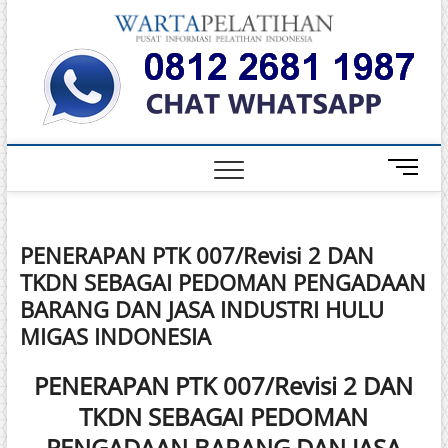
Skip
Warta
to
INFORMASI
PELATIHAN
content
DAN
Pelati
SERTIFIKASI
TERBAIK DI
INDONESIA
M
e
n
u
PENERAPAN PTK 007/Revisi 2 DAN
B
TKDN SEBAGAI PEDOMAN PENGADAAN
u
t
BARANG DAN JASA INDUSTRI HULU
t
MIGAS INDONESIA
o
n
PENERAPAN PTK 007/Revisi 2 DAN
TKDN SEBAGAI PEDOMAN
PENGADAAN BARANG DAN JASA