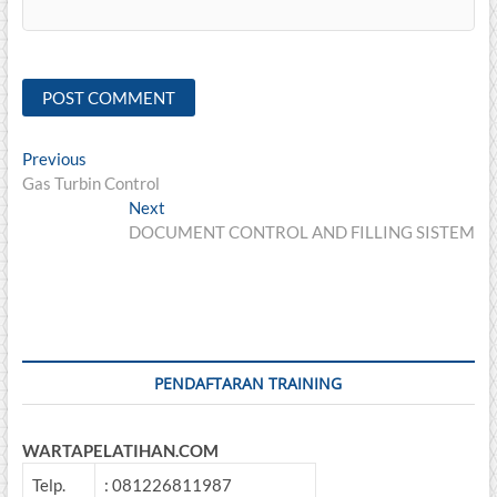
Post
Previous
Previous
post:
Gas Turbin Control
navigation
Next
Next
post:
DOCUMENT CONTROL AND FILLING SISTEM
PENDAFTARAN TRAINING
WARTAPELATIHAN.COM
Telp.
: 081226811987