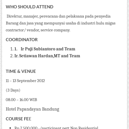
WHO SHOULD ATTEND
Direktur, manajer, perencana dan pelaksana pada penyedia
Barang dan jasa yang mempunyai usaha di industri hulu migas
contractor/ vendor, service company.
COORDINATOR
1.
Ir Puji Subiantoro and Team
Ir. Setiawan Hardan,MT and Team
TIME & VENUE
11 – 13 September 2012
(3 Days)
08.00 – 16.00 WIB
Hotel Papandayan Bandung
COURSE FE
E
Rp 7.
50
0.000,-/participant nett Non Residential