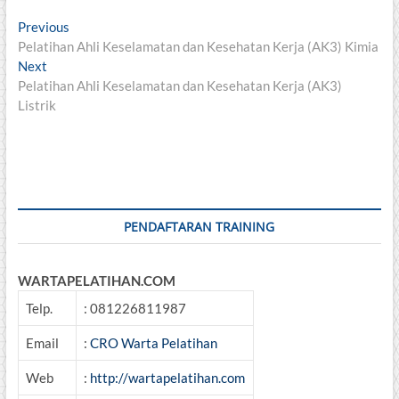
Post
Previous
Previous
post:
Pelatihan Ahli Keselamatan dan Kesehatan Kerja (AK3) Kimia
navigation
Next
Next
post:
Pelatihan Ahli Keselamatan dan Kesehatan Kerja (AK3)
Listrik
PENDAFTARAN TRAINING
WARTAPELATIHAN.COM
Telp.
: 081226811987
Email
:
CRO Warta Pelatihan
Web
:
http://wartapelatihan.com