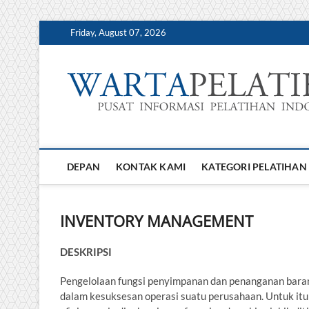
Skip
Friday, August 07, 2026
to
content
DEPAN
KONTAK KAMI
KATEGORI PELATIHAN
INVENTORY MANAGEMENT
DESKRIPSI
Pengelolaan fungsi penyimpanan dan penanganan baran
dalam kesuksesan operasi suatu perusahaan. Untuk it