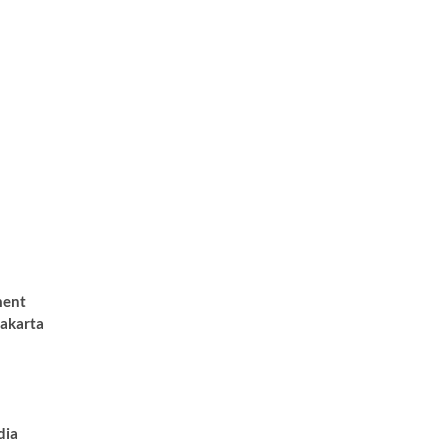
ment
akarta
dia