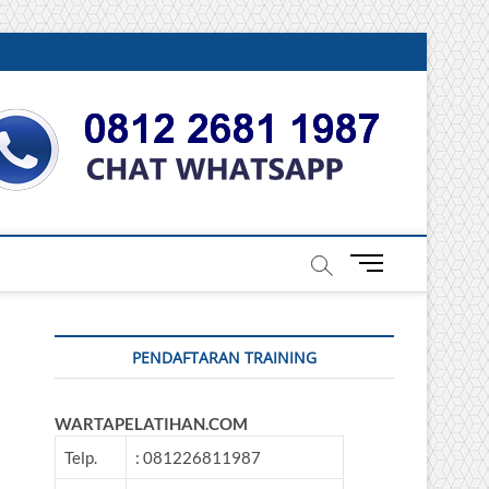
DONESIA
M
e
n
u
PENDAFTARAN TRAINING
B
u
t
WARTAPELATIHAN.COM
t
o
Telp.
: 081226811987
n