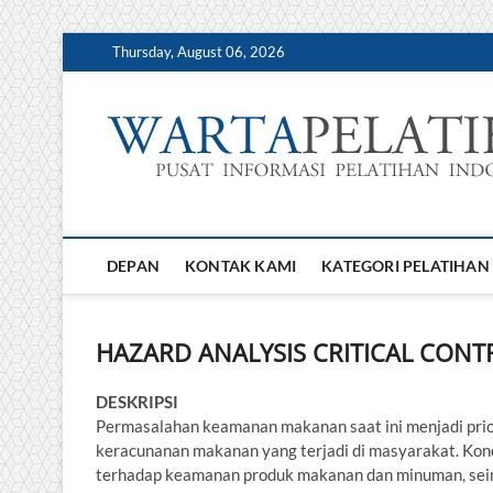
Skip
Thursday, August 06, 2026
to
content
DEPAN
KONTAK KAMI
KATEGORI PELATIHAN
HAZARD ANALYSIS CRITICAL CONT
DESKRIPSI
Permasalahan keamanan makanan saat ini menjadi priorit
keracunanan makanan yang terjadi di masyarakat. Kond
terhadap keamanan produk makanan dan minuman, seir