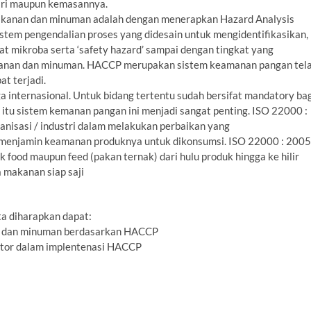
iri maupun kemasannya.
akanan dan minuman adalah dengan menerapkan Hazard Analysis
istem pengendalian proses yang didesain untuk mengidentifikasikan,
t mikroba serta ‘safety hazard’ sampai dengan tingkat yang
kanan dan minuman. HACCP merupakan sistem keamanan pangan tel
t terjadi.
ga internasional. Untuk bidang tertentu sudah bersifat mandatory ba
itu sistem kemanan pangan ini menjadi sangat penting. ISO 22000 :
nisasi / industri dalam melakukan perbaikan yang
 menjamin keamanan produknya untuk dikonsumsi. ISO 22000 : 2005
 food maupun feed (pakan ternak) dari hulu produk hingga ke hilir
a makanan siap saji
ta diharapkan dapat:
 dan minuman berdasarkan HACCP
itor dalam implentenasi HACCP