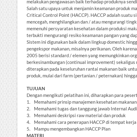
melakukan pengawasan baik terhadap produknya send
Salah satu upaya untuk menjamin keamanan produk m
Critical Control Point (HACCP). HACCP adalah suatu s
mencegah, menghilangkan dan / atau mengurangi tingka
memenuhi persyaratan kesehatan dalam produksi ma
terbukti mengurangi resiko keamanan pangan yang dapa
Sistem ini digunakan baik dalam lingkup domestic hing
pengekspor makanan, misalnya perikanan. Oleh karena 
2005 berisi standard / elemen yang memungkinkan orga
berkesinambungan (continual improvement) sekaligus
diterapkan pada keseluruhan rantai makanan baik untuk
produk, mulai dari farm (pertanian / peternakan) hingg
TUJUAN
Dengan mengikuti pelatihan ini, diharapkan para peser
1. Memahami prinsip manajemen kesehatan makanan
2. Memahami tugas dan tanggung jawab Internal Aud
3. Memahami deskripsi raw material dan produk
4. Memahami cara penerapan HACCP di tempat kerja
5. Mampu mengembangkan HACCP Plan
MATERI