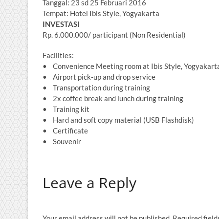
Tanggal: 23 sd 25 Februari 2016
Tempat: Hotel Ibis Style, Yogyakarta
INVESTASI
Rp. 6.000.000/ participant (Non Residential)
Facilities:
• Convenience Meeting room at Ibis Style, Yogyakart
• Airport pick-up and drop service
• Transportation during training
• 2x coffee break and lunch during training
• Training kit
• Hard and soft copy material (USB Flashdisk)
• Certificate
• Souvenir
Leave a Reply
Your email address will not be published.
Required fiel