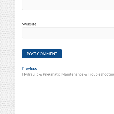
Website
Post
Previous
Previous
post:
Hydraulic & Pneumatic Maintenance & Troubleshootin
navigation