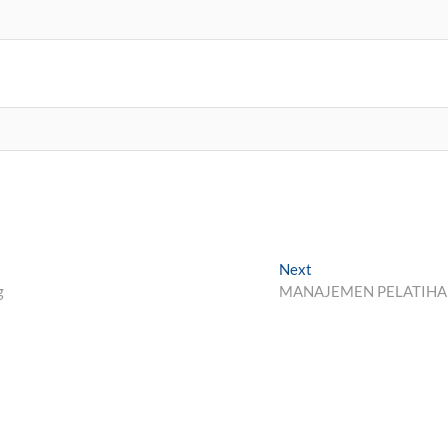
Next
Next
post:
g
MANAJEMEN PELATIH