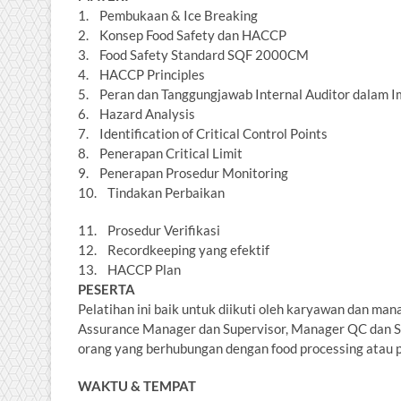
1. Pembukaan & Ice Breaking
2. Konsep Food Safety dan HACCP
3. Food Safety Standard SQF 2000CM
4. HACCP Principles
5. Peran dan Tanggungjawab Internal Auditor dalam 
6. Hazard Analysis
7. Identification of Critical Control Points
8. Penerapan Critical Limit
9. Penerapan Prosedur Monitoring
10. Tindakan Perbaikan
11. Prosedur Verifikasi
12. Recordkeeping yang efektif
13. HACCP Plan
PESERTA
Pelatihan ini baik untuk diikuti oleh karyawan dan ma
Assurance Manager dan Supervisor, Manager QC dan S
orang yang berhubungan dengan food processing atau
WAKTU & TEMPAT