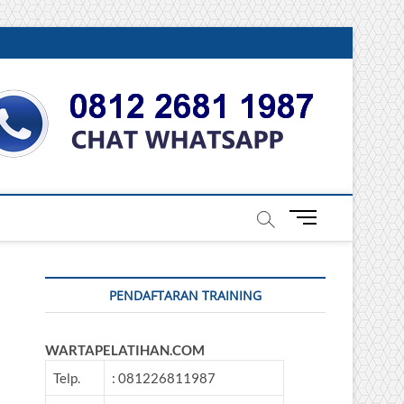
DONESIA
M
e
n
u
PENDAFTARAN TRAINING
B
u
t
WARTAPELATIHAN.COM
t
o
Telp.
: 081226811987
n