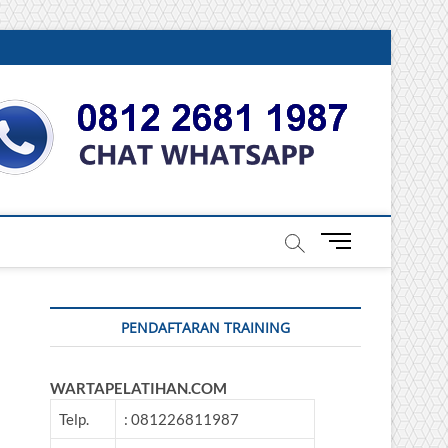
DONESIA
M
e
n
u
PENDAFTARAN TRAINING
B
u
t
WARTAPELATIHAN.COM
t
o
Telp.
: 081226811987
n