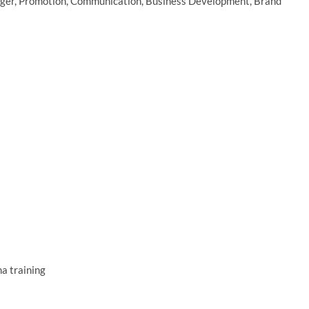
ager, Promotion, Communication, Business Development, Brand
a training