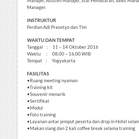
Manajer, Asisten Manajer, Staf Pemasaran, Sales Man
Manager.
INSTRUKTUR
Ferdian Adi Prasetyo dan Tim
WAKTU DAN TEMPAT
Tanggal : 11 – 14 Oktober 2016
Waktu : 08.00 – 16.00 WIB
Tempat : Yogyakarta
FASILITAS
•Ruang meeting nyaman
•Training kit
•Souvenir menarik
•Sertifikat
•Modul
•Foto training
•Layanan antar jemput peserta dan drop in Hotel selam
•Makan siang dan 2 kali coffee break selama training