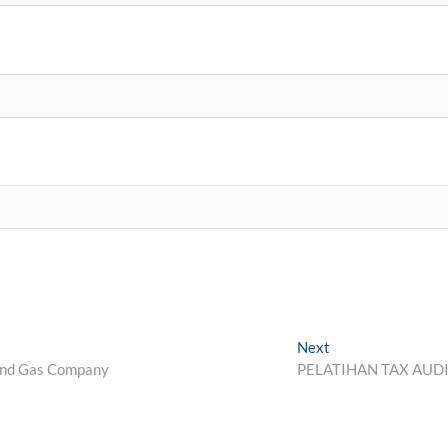
Next
Next
post:
 And Gas Company
PELATIHAN TAX AUD