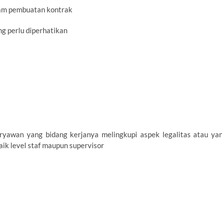
alam pembuatan kontrak
g perlu diperhatikan
karyawan yang bidang kerjanya melingkupi aspek legalitas atau ya
aik level staf maupun supervisor