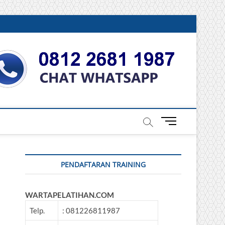
DONESIA
M
e
n
u
PENDAFTARAN TRAINING
B
u
t
WARTAPELATIHAN.COM
t
o
Telp.
: 081226811987
n