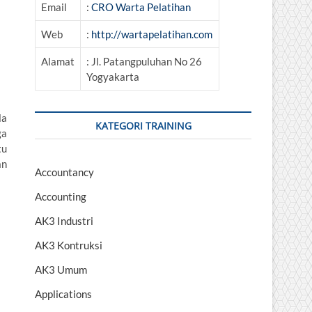
Email
:
CRO Warta Pelatihan
Web
:
http://wartapelatihan.com
Alamat
: Jl. Patangpuluhan No 26
Yogyakarta
la
KATEGORI TRAINING
ga
tu
an
Accountancy
Accounting
AK3 Industri
AK3 Kontruksi
AK3 Umum
Applications