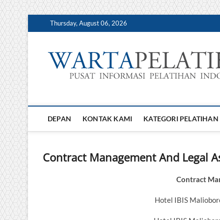
Skip
Thursday, August 06, 2026
to
content
DEPAN
KONTAK KAMI
KATEGORI PELATIHAN
Contract Management And Legal A
Contract Ma
Hotel IBIS Maliobo