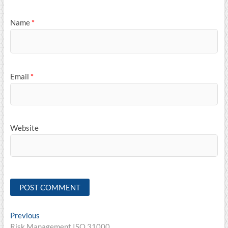
Name
*
Email
*
Website
Post
Previous
Previous
post:
Risk Management ISO 31000