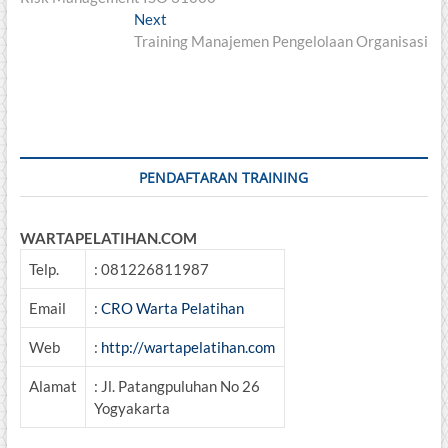
navigation
Next
Next
post:
Training Manajemen Pengelolaan Organisasi
PENDAFTARAN TRAINING
WARTAPELATIHAN.COM
Telp.
: 081226811987
Email
:
CRO Warta Pelatihan
Web
:
http://wartapelatihan.com
Alamat
: Jl. Patangpuluhan No 26
Yogyakarta