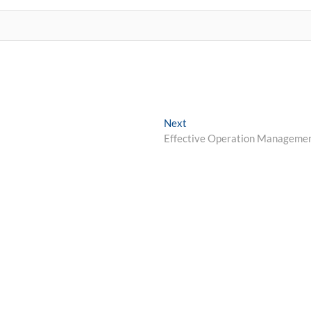
Next
Next
post:
Effective Operation Manageme