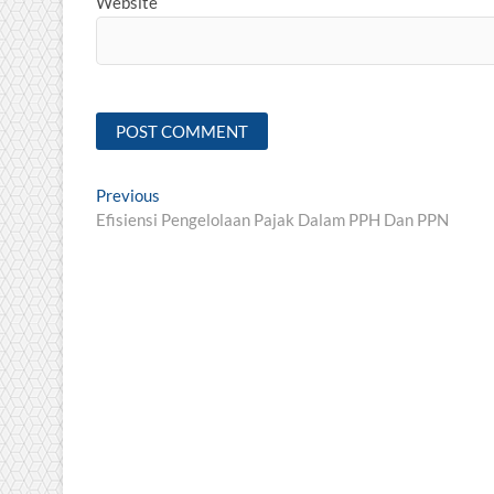
Website
Post
Previous
Previous
post:
Efisiensi Pengelolaan Pajak Dalam PPH Dan PPN
navigation