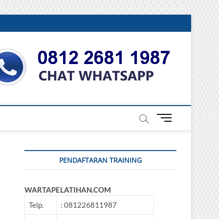
DONESIA
M
e
n
u
PENDAFTARAN TRAINING
B
u
t
WARTAPELATIHAN.COM
t
o
Telp.
: 081226811987
n