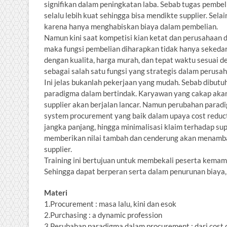
signifikan dalam peningkatan laba. Sebab tugas pembe
selalu lebih kuat sehingga bisa mendikte supplier. Selai
karena hanya menghabiskan biaya dalam pembelian.
Namun kini saat kompetisi kian ketat dan perusahaan 
maka fungsi pembelian diharapkan tidak hanya sekedar
dengan kualita, harga murah, dan tepat waktu sesuai d
sebagai salah satu fungsi yang strategis dalam perusa
Ini jelas bukanlah pekerjaan yang mudah. Sebab dibut
paradigma dalam bertindak. Karyawan yang cakap akan
supplier akan berjalan lancar. Namun perubahan para
system procurement yang baik dalam upaya cost reduct
jangka panjang, hingga minimalisasi klaim terhadap su
memberikan nilai tambah dan cenderung akan menambah
supplier.
Training ini bertujuan untuk membekali peserta kemam
Sehingga dapat berperan serta dalam penurunan biaya,
Materi
1.Procurement : masa lalu, kini dan esok
2.Purchasing : a dynamic profession
3.Perubahan paradigma dalam procurement : dari cost c