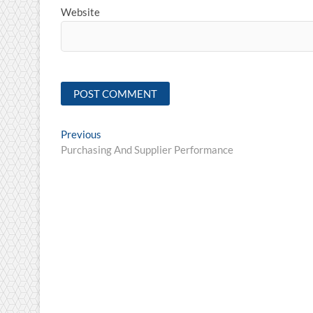
Website
Post
Previous
Previous
post:
Purchasing And Supplier Performance
navigation