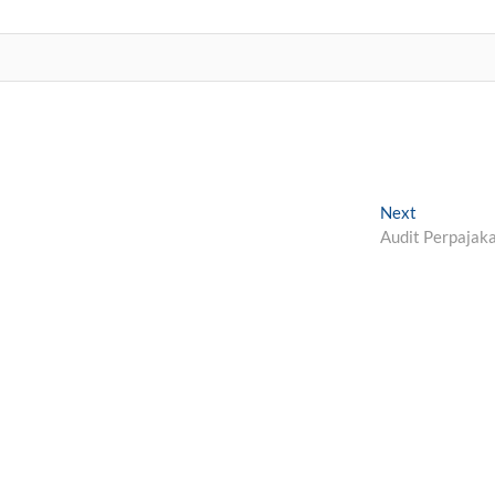
Next
Next
post:
Audit Perpajak