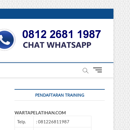
DONESIA
M
e
n
u
PENDAFTARAN TRAINING
B
u
t
WARTAPELATIHAN.COM
t
o
Telp.
: 081226811987
n