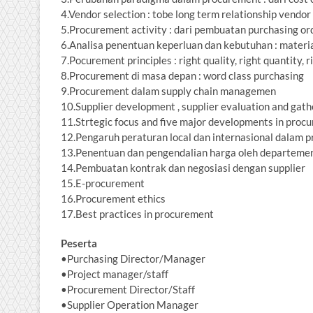
4.Vendor selection : tobe long term relationship vendor
5.Procurement activity : dari pembuatan purchasing or
6.Analisa penentuan keperluan dan kebutuhan : materia
7.Pocurement principles : right quality, right quantity, ri
8.Procurement di masa depan : word class purchasing
9.Procurement dalam supply chain managemen
10.Supplier development , supplier evaluation and gath
11.Strtegic focus and five major developments in proc
12.Pengaruh peraturan local dan internasional dalam 
13.Penentuan dan pengendalian harga oleh departeme
14.Pembuatan kontrak dan negosiasi dengan supplier
15.E-procurement
16.Procurement ethics
17.Best practices in procurement
Peserta
•Purchasing Director/Manager
•Project manager/staff
•Procurement Director/Staff
•Supplier Operation Manager