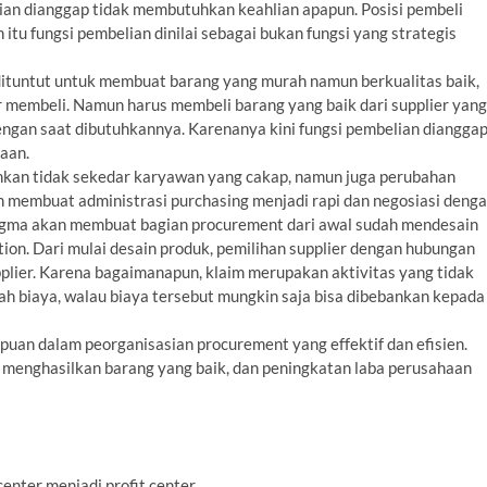
lian dianggap tidak membutuhkan keahlian apapun. Posisi pembeli
n itu fungsi pembelian dinilai sebagai bukan fungsi yang strategis
dituntut untuk membuat barang yang murah namun berkualitas baik,
 membeli. Namun harus membeli barang yang baik dari supplier yang
engan saat dibutuhkannya. Karenanya kini fungsi pembelian diangga
haan.
uhkan tidak sekedar karyawan yang cakap, namun juga perubahan
 membuat administrasi purchasing menjadi rapi dan negosiasi deng
digma akan membuat bagian procurement dari awal sudah mendesain
ion. Dari mulai desain produk, pemilihan supplier dengan hubungan
pplier. Karena bagaimanapun, klaim merupakan aktivitas yang tidak
 biaya, walau biaya tersebut mungkin saja bisa dibebankan kepada
puan dalam peorganisasian procurement yang effektif dan efisien.
 menghasilkan barang yang baik, dan peningkatan laba perusahaan
enter menjadi profit center