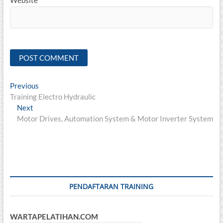
Post
Previous
Previous
post:
Training Electro Hydraulic
navigation
Next
Next
post:
Motor Drives, Automation System & Motor Inverter System
PENDAFTARAN TRAINING
WARTAPELATIHAN.COM