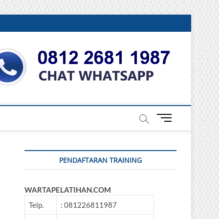
DONESIA
M
e
n
u
PENDAFTARAN TRAINING
B
u
t
WARTAPELATIHAN.COM
t
o
Telp.
: 081226811987
n