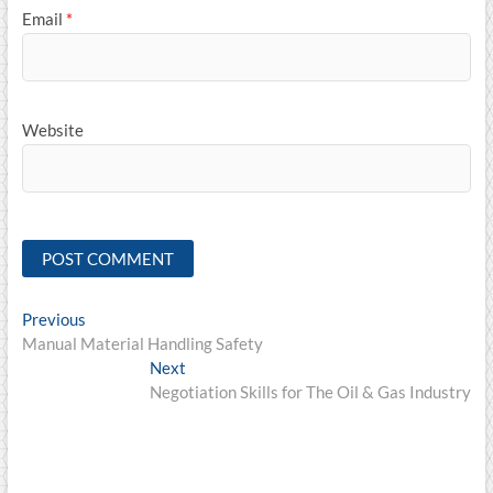
Email
*
Website
Post
Previous
Previous
post:
Manual Material Handling Safety
navigation
Next
Next
post:
Negotiation Skills for The Oil & Gas Industry