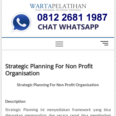
Skip
Warta
to
INFORMASI
PELATIHAN
content
DAN
Pelati
SERTIFIKASI
TERBAIK DI
INDONESIA
M
e
n
u
Strategic Planning For Non Profit
B
Organisation
u
t
t
Strategic Planning For Non Profit Organisation
o
n
Description
Strategic Planning ini menyediakan framework yang bisa
digunakan menganalisis dan secara cepat bisa menghadapi