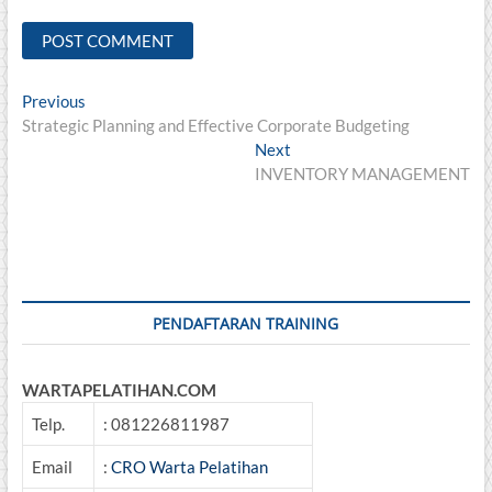
Post
Previous
Previous
post:
Strategic Planning and Effective Corporate Budgeting
navigation
Next
Next
post:
INVENTORY MANAGEMENT
PENDAFTARAN TRAINING
WARTAPELATIHAN.COM
Telp.
: 081226811987
Email
:
CRO Warta Pelatihan