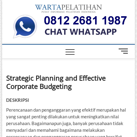
Skip
Warta
to
INFORMASI
PELATIHAN
content
DAN
Pelati
SERTIFIKASI
TERBAIK DI
INDONESIA
M
e
n
u
Strategic Planning and Effective
B
Corporate Budgeting
u
t
t
DESKRIPSI
o
Perencanaan dan penganggaran yang efektif merupakan hal
n
yang sangat penting dilakukan untuk meningkatkan nilai
perusahaan. Bagaimanapun juga, banyak perusahaan tidak
menyadari dan memahami bagaimana melakukan
perencanaan dan penganggaran perusahaan yang bersifat