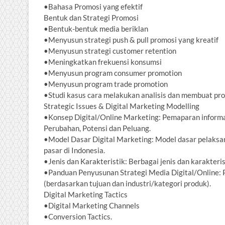
•Bahasa Promosi yang efektif
Bentuk dan Strategi Promosi
•Bentuk-bentuk media beriklan
•Menyusun strategi push & pull promosi yang kreatif
•Menyusun strategi customer retention
•Meningkatkan frekuensi konsumsi
•Menyusun program consumer promotion
•Menyusun program trade promotion
•Studi kasus cara melakukan analisis dan membuat pro
Strategic Issues & Digital Marketing Modelling
•Konsep Digital/Online Marketing: Pemaparan informa
Perubahan, Potensi dan Peluang.
•Model Dasar Digital Marketing: Model dasar pelaksan
pasar di Indonesia.
•Jenis dan Karakteristik: Berbagai jenis dan karakteri
•Panduan Penyusunan Strategi Media Digital/Online: 
(berdasarkan tujuan dan industri/kategori produk).
Digital Marketing Tactics
•Digital Marketing Channels
•Conversion Tactics.