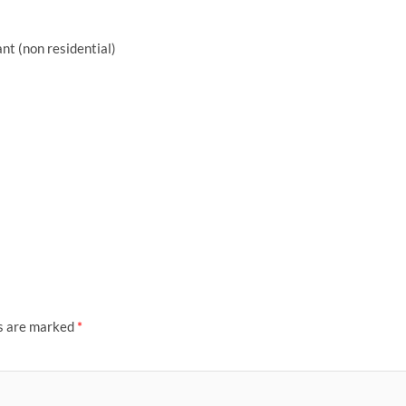
nt (non residential)
ds are marked
*