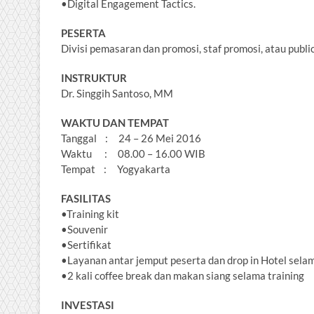
•Digital Engagement Tactics.
PESERTA
Divisi pemasaran dan promosi, staf promosi, atau publi
INSTRUKTUR
Dr. Singgih Santoso, MM
WAKTU DAN TEMPAT
Tanggal : 24 – 26 Mei 2016
Waktu : 08.00 – 16.00 WIB
Tempat : Yogyakarta
FASILITAS
•Training kit
•Souvenir
•Sertifikat
•Layanan antar jemput peserta dan drop in Hotel selam
•2 kali coffee break dan makan siang selama training
INVESTASI