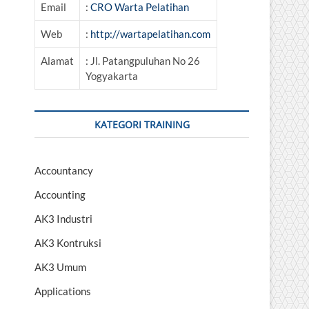
Email
:
CRO Warta Pelatihan
Web
:
http://wartapelatihan.com
Alamat
: Jl. Patangpuluhan No 26
Yogyakarta
KATEGORI TRAINING
Accountancy
Accounting
AK3 Industri
AK3 Kontruksi
AK3 Umum
Applications