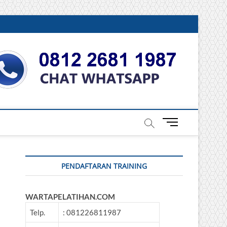
DONESIA
M
e
n
u
PENDAFTARAN TRAINING
B
u
t
WARTAPELATIHAN.COM
t
o
Telp.
: 081226811987
n