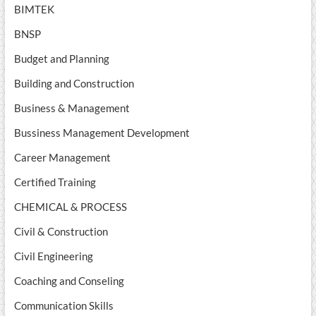
BIMTEK
BNSP
Budget and Planning
Building and Construction
Business & Management
Bussiness Management Development
Career Management
Certified Training
CHEMICAL & PROCESS
Civil & Construction
Civil Engineering
Coaching and Conseling
Communication Skills