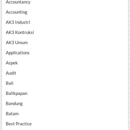
Accountancy
Accounting
AK3 Industri
AK3 Kontruksi
AK3 Umum
Applications
Aspek
Audit
Bali
Balikpapan
Bandung
Batam
Best Practice