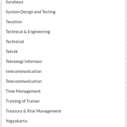
Surabaya
System Design and Testing
Taxation
Technical & Engineering
Technicial
Teknik
Teknologi Informasi
telecommunication
Telecommunication
Time Management
Training of Trainer
Treasury & Risk Management
Yogyakarta