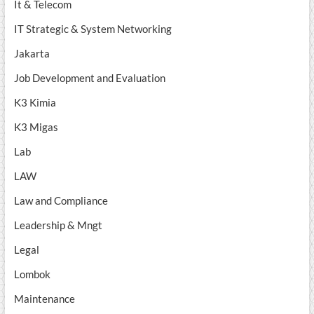
It & Telecom
IT Strategic & System Networking
Jakarta
Job Development and Evaluation
K3 Kimia
K3 Migas
Lab
LAW
Law and Compliance
Leadership & Mngt
Legal
Lombok
Maintenance