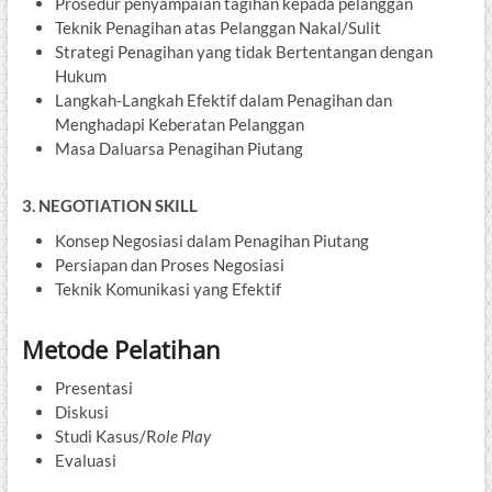
Prosedur penyampaian tagihan kepada pelanggan
Teknik Penagihan atas Pelanggan Nakal/Sulit
Strategi Penagihan yang tidak Bertentangan dengan
Hukum
Langkah-Langkah Efektif dalam Penagihan dan
Menghadapi Keberatan Pelanggan
Masa Daluarsa Penagihan Piutang
3. NEGOTIATION SKILL
Konsep Negosiasi dalam Penagihan Piutang
Persiapan dan Proses Negosiasi
Teknik Komunikasi yang Efektif
Metode Pelatihan
Presentasi
Diskusi
Studi Kasus/R
ole Play
Evaluasi