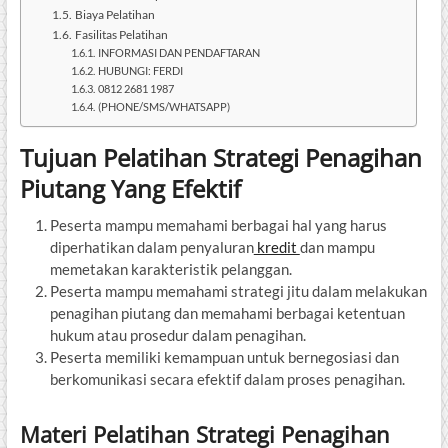
Biaya Pelatihan
Fasilitas Pelatihan
INFORMASI DAN PENDAFTARAN
HUBUNGI: FERDI
0812 2681 1987
(PHONE/SMS/WHATSAPP)
Tujuan Pelatihan Strategi Penagihan
Piutang Yang Efektif
Peserta mampu memahami berbagai hal yang harus
diperhatikan dalam penyaluran
kredit
dan mampu
memetakan karakteristik pelanggan.
Peserta mampu memahami strategi jitu dalam melakukan
penagihan piutang dan memahami berbagai ketentuan
hukum atau prosedur dalam penagihan.
Peserta memiliki kemampuan untuk bernegosiasi dan
berkomunikasi secara efektif dalam proses penagihan.
Materi Pelatihan Strategi Penagihan