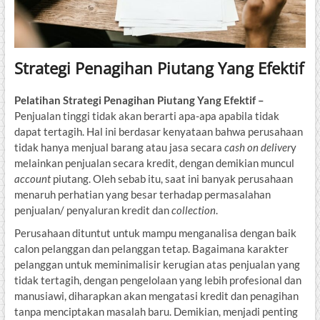
Strategi Penagihan Piutang Yang Efektif
Pelatihan Strategi Penagihan Piutang Yang Efektif –
Penjualan tinggi tidak akan berarti apa-apa apabila tidak
dapat tertagih. Hal ini berdasar kenyataan bahwa perusahaan
tidak hanya menjual barang atau jasa secara
cash on deliver
y
melainkan penjualan secara kredit, dengan demikian muncul
account
piutang. Oleh sebab itu, saat ini banyak perusahaan
menaruh perhatian yang besar terhadap permasalahan
penjualan/ penyaluran kredit dan
collection
.
Perusahaan dituntut untuk mampu menganalisa dengan baik
calon pelanggan dan pelanggan tetap. Bagaimana karakter
pelanggan untuk meminimalisir kerugian atas penjualan yang
tidak tertagih, dengan pengelolaan yang lebih profesional dan
manusiawi, diharapkan akan mengatasi kredit dan penagihan
tanpa menciptakan masalah baru. Demikian, menjadi penting