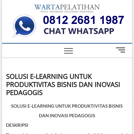
Skip
Warta
to
INFORMASI
PELATIHAN
content
DAN
Pelati
SERTIFIKASI
TERBAIK DI
INDONESIA
M
e
n
u
SOLUSI E-LEARNING UNTUK
B
PRODUKTIVITAS BISNIS DAN INOVASI
u
t
PEDAGOGIS
t
o
SOLUSI E-LEARNING UNTUK PRODUKTIVITAS BISNIS
n
DAN INOVASI PEDAGOGIS
DESKRIPSI