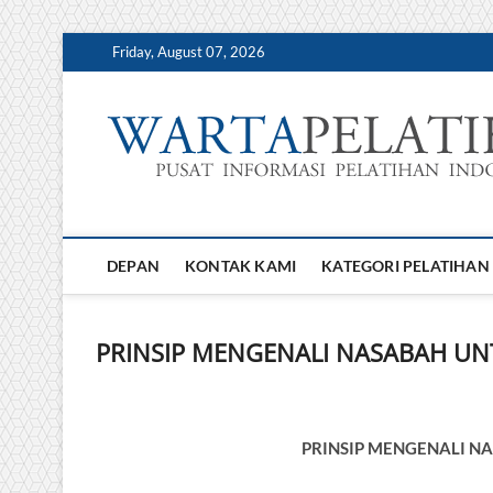
Skip
Friday, August 07, 2026
to
content
DEPAN
KONTAK KAMI
KATEGORI PELATIHAN
PRINSIP MENGENALI NASABAH U
PRINSIP MENGENALI 