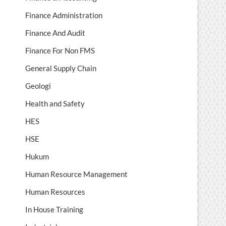
Finance Administration
Finance And Audit
Finance For Non FMS
General Supply Chain
Geologi
Health and Safety
HES
HSE
Hukum
Human Resource Management
Human Resources
In House Training