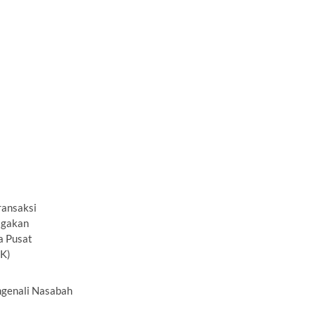
ransaksi
igakan
a Pusat
TK)
ngenali Nasabah