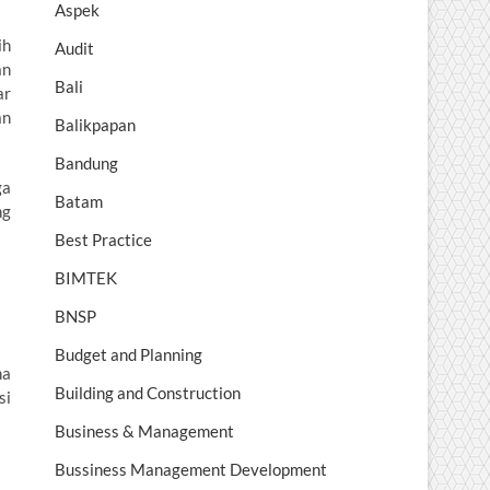
Aspek
ih
Audit
an
Bali
ar
an
Balikpapan
Bandung
ga
Batam
ng
Best Practice
BIMTEK
BNSP
Budget and Planning
na
Building and Construction
si
Business & Management
Bussiness Management Development