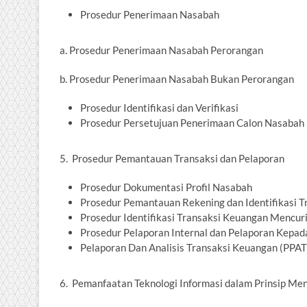
Prosedur Penerimaan Nasabah
a. Prosedur Penerimaan Nasabah Perorangan
b. Prosedur Penerimaan Nasabah Bukan Perorangan
Prosedur Identifikasi dan Verifikasi
Prosedur Persetujuan Penerimaan Calon Nasabah
5. Prosedur Pemantauan Transaksi dan Pelaporan
Prosedur Dokumentasi Profil Nasabah
Prosedur Pemantauan Rekening dan Identifikasi T
Prosedur Identifikasi Transaksi Keuangan Mencur
Prosedur Pelaporan Internal dan Pelaporan Kepad
Pelaporan Dan Analisis Transaksi Keuangan (PPA
6. Pemanfaatan Teknologi Informasi dalam Prinsip Me