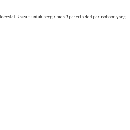
idensial. Khusus untuk pengiriman 3 peserta dari perusahaan yang