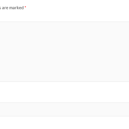
ds are marked
*