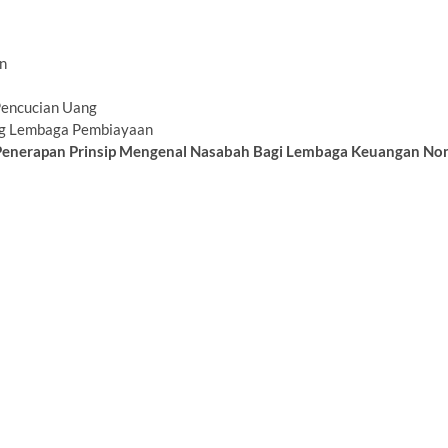
n
Pencucian Uang
ng Lembaga Pembiayaan
Penerapan Prinsip Mengenal Nasabah Bagi Lembaga Keuangan No