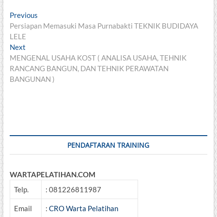
Post
Previous
Previous
post:
Persiapan Memasuki Masa Purnabakti TEKNIK BUDIDAYA
navigation
LELE
Next
Next
post:
MENGENAL USAHA KOST ( ANALISA USAHA, TEHNIK
RANCANG BANGUN, DAN TEHNIK PERAWATAN
BANGUNAN )
PENDAFTARAN TRAINING
WARTAPELATIHAN.COM
Telp.
: 081226811987
Email
:
CRO Warta Pelatihan