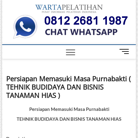
Skip
Warta
to
INFORMASI
PELATIHAN
content
DAN
Pelati
SERTIFIKASI
TERBAIK DI
INDONESIA
M
e
n
u
Persiapan Memasuki Masa Purnabakti (
B
TEHNIK BUDIDAYA DAN BISNIS
u
t
TANAMAN HIAS )
t
o
Persiapan Memasuki Masa Purnabakti
n
TEHNIK BUDIDAYA DAN BISNIS TANAMAN HIAS