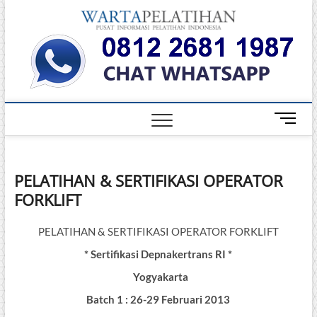
Skip
Warta
to
INFORMASI
PELATIHAN
content
DAN
Pelati
SERTIFIKASI
TERBAIK DI
INDONESIA
M
e
n
u
PELATIHAN & SERTIFIKASI OPERATOR
B
FORKLIFT
u
t
t
PELATIHAN & SERTIFIKASI OPERATOR FORKLIFT
o
*
Sertifikasi Depnakertrans RI
*
n
Yogyakarta
Batch 1 : 26-29 Februari 2013