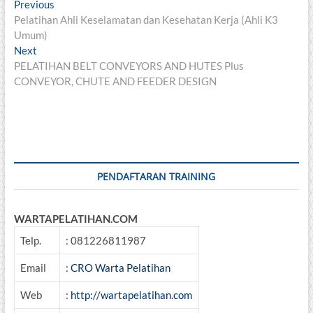
Post
Previous
Previous
post:
Pelatihan Ahli Keselamatan dan Kesehatan Kerja (Ahli K3
navigation
Umum)
Next
Next
post:
PELATIHAN BELT CONVEYORS AND HUTES Plus
CONVEYOR, CHUTE AND FEEDER DESIGN
PENDAFTARAN TRAINING
WARTAPELATIHAN.COM
Telp.
: 081226811987
Email
:
CRO Warta Pelatihan
Web
:
http://wartapelatihan.com