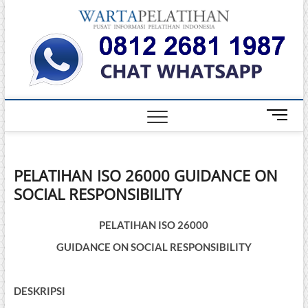
Skip
Warta
to
INFORMASI
PELATIHAN
content
DAN
Pelati
SERTIFIKASI
TERBAIK DI
INDONESIA
M
e
n
u
PELATIHAN ISO 26000 GUIDANCE ON
B
SOCIAL RESPONSIBILITY
u
t
t
PELATIHAN ISO 26000
o
GUIDANCE ON SOCIAL RESPONSIBILITY
n
DESKRIPSI