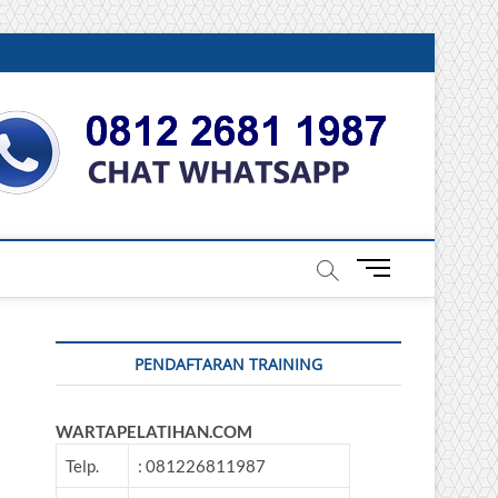
DONESIA
M
e
n
u
PENDAFTARAN TRAINING
B
u
t
WARTAPELATIHAN.COM
t
o
Telp.
: 081226811987
n