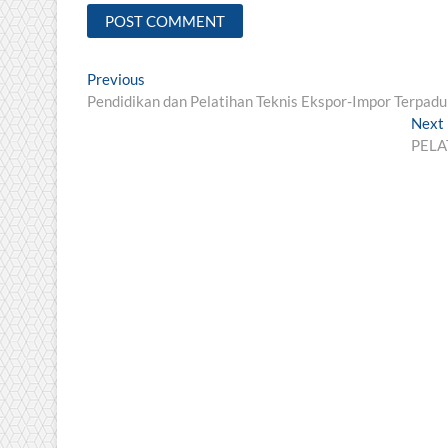
Post
Previous
Previous
post:
Pendidikan dan Pelatihan Teknis Ekspor-Impor Terpad
navigation
Next
PELA