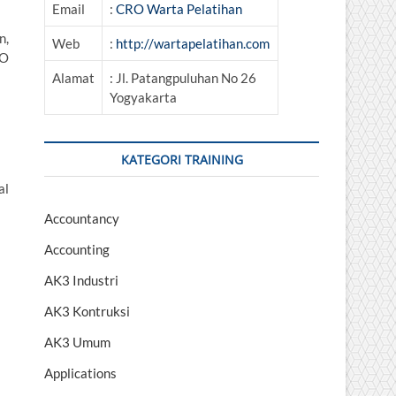
Email
:
CRO Warta Pelatihan
n,
Web
:
http://wartapelatihan.com
SO
Alamat
: Jl. Patangpuluhan No 26
Yogyakarta
KATEGORI TRAINING
al
Accountancy
Accounting
AK3 Industri
AK3 Kontruksi
AK3 Umum
Applications