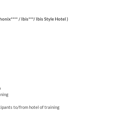
ix**** / Ibis***/ Ibis Style Hotel )
a
ining
cipants to/from hotel of training