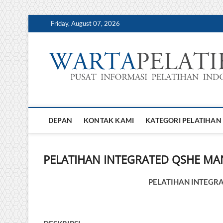
Skip
Friday, August 07, 2026
to
content
DEPAN
KONTAK KAMI
KATEGORI PELATIHAN
PELATIHAN INTEGRATED QSHE M
PELATIHAN INTEGR