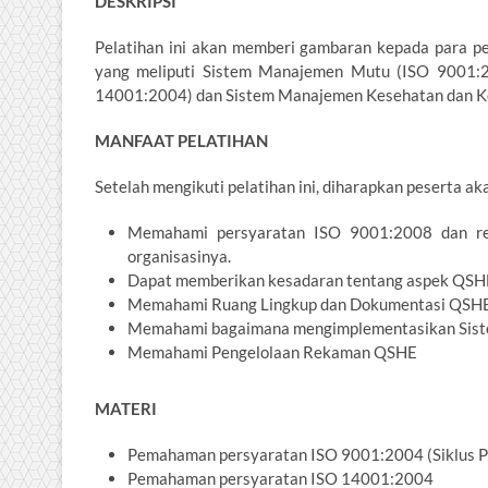
DESKRIPSI
Pelatihan ini akan memberi gambaran kepada para p
yang meliputi Sistem Manajemen Mutu (ISO 9001:20
14001:2004) dan Sistem Manajemen Kesehatan dan Ke
MANFAAT PELATIHAN
Setelah mengikuti pelatihan ini, diharapkan peserta ak
Memahami persyaratan ISO 9001:2008 dan re
organisasinya.
Dapat memberikan kesadaran tentang aspek QSHE
Memahami Ruang Lingkup dan Dokumentasi QSH
Memahami bagaimana mengimplementasikan Sis
Memahami Pengelolaan Rekaman QSHE
MATERI
Pemahaman persyaratan ISO 9001:2004 (Siklus P
Pemahaman persyaratan ISO 14001:2004