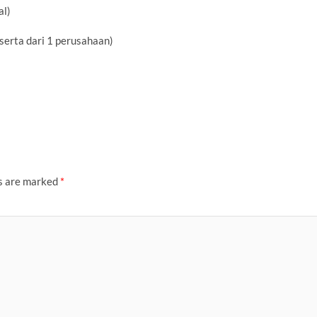
al)
rta dari 1 perusahaan)
ds are marked
*