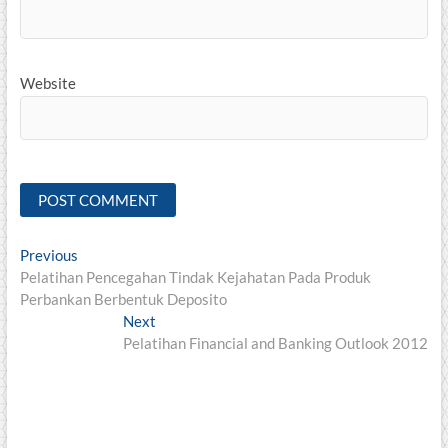
Website
Post
Previous
Previous
post:
Pelatihan Pencegahan Tindak Kejahatan Pada Produk
navigation
Perbankan Berbentuk Deposito
Next
Next
post:
Pelatihan Financial and Banking Outlook 2012