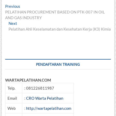
Post
Previous
Previous
post:
PELATIHAN PROCUREMENT BASED ON PTK-007 IN OIL
navigation
AND GAS INDUSTRY
Next
Next
post:
Pelatihan Ahli Keselamatan dan Kesehatan Kerja (K3) Kimia
PENDAFTARAN TRAINING
WARTAPELATIHAN.COM
Telp.
: 081226811987
Email
:
CRO Warta Pelatihan
Web
:
http://wartapelatihan.com