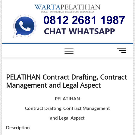
Skip
Warta
to
INFORMASI
PELATIHAN
content
DAN
Pelati
SERTIFIKASI
TERBAIK DI
INDONESIA
M
e
n
u
PELATIHAN Contract Drafting, Contract
B
Management and Legal Aspect
u
t
t
PELATIHAN
o
Contract Drafting, Contract Management
n
and Legal Aspect
Description