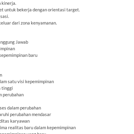
 kinerja.
t untuk bekerja dengan orientasi target.
sasi.
eluar dari zona kenyamanan.
Tanggung Jawab
impinan
kepemimpinan baru
n
am satu visi kepemimpinan
 tinggi
am perubahan
ses dalam perubahan
aruhi perubahan mendasar
ditas karyawan
nerima realitas baru dalam kepemimpinan