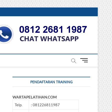
DONESIA
M
e
n
u
PENDAFTARAN TRAINING
B
u
t
WARTAPELATIHAN.COM
t
o
Telp.
: 081226811987
n