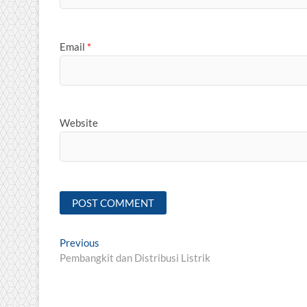
Email
*
Website
Post
Previous
Previous
post:
Pembangkit dan Distribusi Listrik
navigation