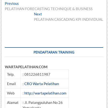
Post
Previous
Previous
post:
PELATIHAN FORECASTING TECHNIQUE & BUSINESS
navigation
Next
Next
post:
PELATIHAN CASCADING KPI INDIVIDUAL
PENDAFTARAN TRAINING
WARTAPELATIHAN.COM
Telp.
: 081226811987
Email
:
CRO Warta Pelatihan
Web
:
http://wartapelatihan.com
Alamat
: Jl. Patangpuluhan No 26
Yogyakarta