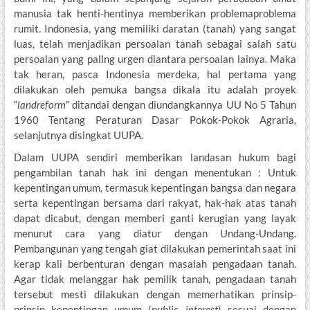
manusia tak henti-hentinya memberikan problemaproblema
rumit. Indonesia, yang memiliki daratan (tanah) yang sangat
luas, telah menjadikan persoalan tanah sebagai salah satu
persoalan yang paling urgen diantara persoalan lainya. Maka
tak heran, pasca Indonesia merdeka, hal pertama yang
dilakukan oleh pemuka bangsa dikala itu adalah proyek
“
landreform
” ditandai dengan diundangkannya UU No 5 Tahun
1960 Tentang Peraturan Dasar Pokok-Pokok Agraria,
selanjutnya disingkat UUPA.
Dalam UUPA sendiri memberikan landasan hukum bagi
pengambilan tanah hak ini dengan menentukan : Untuk
kepentingan umum, termasuk kepentingan bangsa dan negara
serta kepentingan bersama dari rakyat, hak-hak atas tanah
dapat dicabut, dengan memberi ganti kerugian yang layak
menurut cara yang diatur dengan Undang-Undang.
Pembangunan yang tengah giat dilakukan pemerintah saat ini
kerap kali berbenturan dengan masalah pengadaan tanah.
Agar tidak melanggar hak pemilik tanah, pengadaan tanah
tersebut mesti dilakukan dengan memerhatikan prinsip-
prinsip kepentingan umum (
public interest
) sesuai dengan