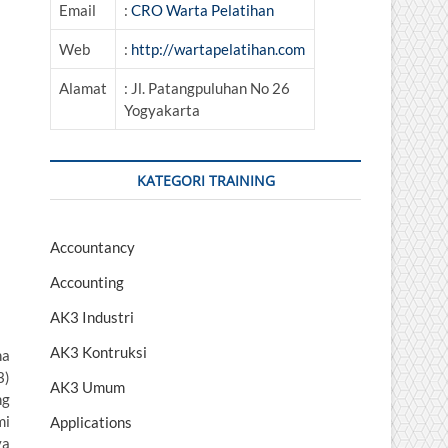
Email
:
CRO Warta Pelatihan
Web
:
http://wartapelatihan.com
Alamat
: Jl. Patangpuluhan No 26
Yogyakarta
KATEGORI TRAINING
Accountancy
Accounting
AK3 Industri
AK3 Kontruksi
na
3)
AK3 Umum
ng
mi
Applications
ya