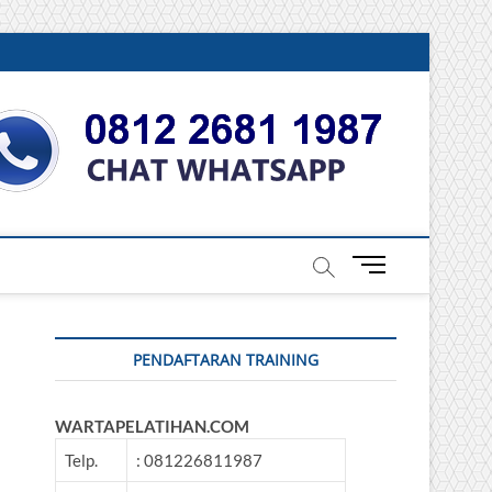
DONESIA
M
e
n
u
PENDAFTARAN TRAINING
B
u
t
WARTAPELATIHAN.COM
t
o
Telp.
: 081226811987
n