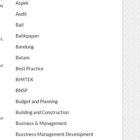
Aspek
pu
Audit
Bali
Balikpapan
i,
Bandung
Batam
an
Best Practice
BIMTEK
BNSP
Budget and Planning
Building and Construction
an
Business & Management
Bussiness Management Development