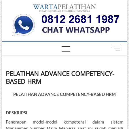
Skip
Warta
to
INFORMASI
PELATIHAN
content
DAN
Pelati
SERTIFIKASI
TERBAIK DI
INDONESIA
M
e
n
u
PELATIHAN ADVANCE COMPETENCY-
B
BASED HRM
u
t
t
PELATIHAN ADVANCE COMPETENCY-BASED HRM
o
n
DESKRIPSI
Penerapan model-model kompetensi dalam sistem
Manajemen Sumber Daya Manusia saat ini sudah menjadi