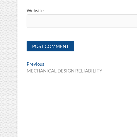
Website
Post
Previous
Previous
post:
MECHANICAL DESIGN RELIABILITY
navigation