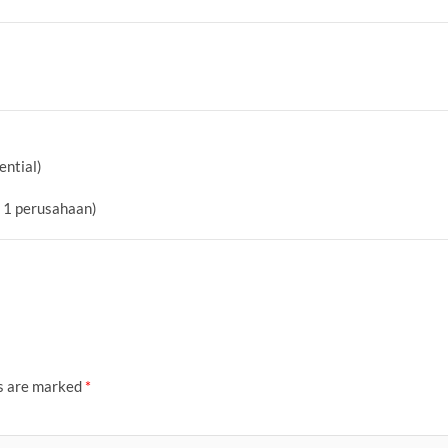
ential)
i 1 perusahaan)
ds are marked
*