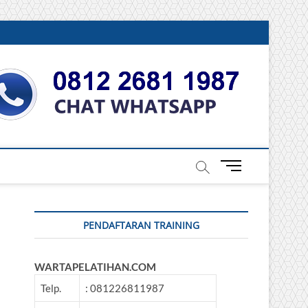
DONESIA
M
e
n
u
PENDAFTARAN TRAINING
B
u
t
WARTAPELATIHAN.COM
t
o
Telp.
: 081226811987
n