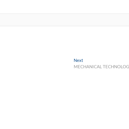
Next
Next
post:
MECHANICAL TECHNOLO