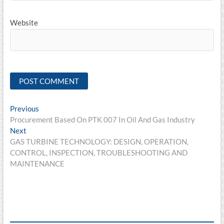
Website
Post
Previous
Previous
post:
Procurement Based On PTK 007 In Oil And Gas Industry
navigation
Next
Next
post:
GAS TURBINE TECHNOLOGY: DESIGN, OPERATION,
CONTROL, INSPECTION, TROUBLESHOOTING AND
MAINTENANCE