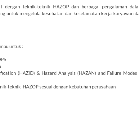
kait dengan teknik-teknik HAZOP dan berbagai pengalaman dal
ting untuk mengelola kesehatan dan keselamatan kerja karyawan d
ampu untuk :
OPS
o
ication (HAZID) & Hazard Analysis (HAZAN) and Failure Modes
nik-teknik HAZOP sesuai dengan kebutuhan perusahaan