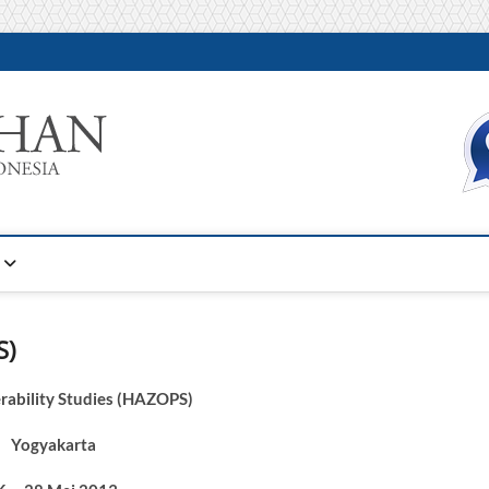
Warta Pelatihan
INFORMASI PELATIHAN DAN SERTIFIKASI TERBAIK DI IN
S)
rability Studies (HAZOPS)
Yogyakarta