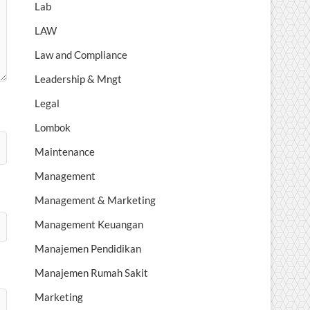
Lab
LAW
Law and Compliance
Leadership & Mngt
Legal
Lombok
Maintenance
Management
Management & Marketing
Management Keuangan
Manajemen Pendidikan
Manajemen Rumah Sakit
Marketing