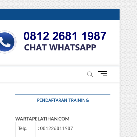
DONESIA
M
e
n
u
PENDAFTARAN TRAINING
B
u
t
WARTAPELATIHAN.COM
t
o
Telp.
: 081226811987
n