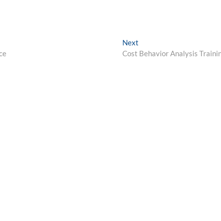
Next
Next
post:
ce
Cost Behavior Analysis Traini