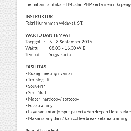
memahami sintaks HTML dan PHP serta memiliki peng
INSTRUKTUR
Febri Nurrahman Widayat, S.T.
WAKTU DAN TEMPAT
Tanggal : 6 – 8 September 2016
Waktu : 08.00 – 16.00 WIB
Tempat : Yogyakarta
FASILITAS
•Ruang meeting nyaman
•Training kit
•Souvenir
•Sertifikat
•Materi hardcopy/ softcopy
•Foto training
•Layanan antar jemput peserta dan drop in Hotel selam
•Makan siang dan 2 kali coffee break selama training
Pendaftaran Hub