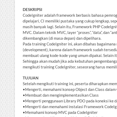
DESKRIPSI
CodeIgniter adalah framework berbasis bahasa pemrog
dipelajari, CI memiliki pustaka yang cukup lengkap, sepe
masih banyak lagi. Selain itu, Framework PHP CodeIgn
MVC. Dalam teknik MVC, layer “proses”, “data”, dan “a
dikembangkan (di masa depan) dan dipelihara.
Pada training CodeIgniter ini, akan dibahas bagaim
(development), karena dalam framework sudah tersedia 
membuat ulang kode-kode yang umum dipakai. Selain itu,
Sehingga akan mudah jika ada kebutuhan pengembangan 
mengikuti training CodeIgniter, seseorang harus me
TUJUAN
Setelah mengikuti training ini, peserta diharapkan me
•Mengerti, memahami konsep Object dan Class dala
•Membuat dan mengimplementasikan Class
•Mengerti penggunaan Library PDO pada koneksi ke 
•Mengerti dan memahami instalasi Framework CodeIg
•Memahami konsep MVC pada CodeIgniter