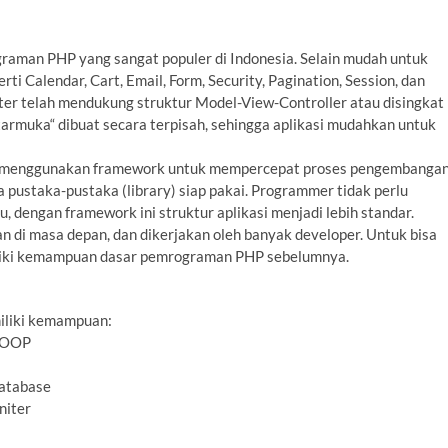
raman PHP yang sangat populer di Indonesia. Selain mudah untuk
rti Calendar, Cart, Email, Form, Security, Pagination, Session, dan
iter telah mendukung struktur Model-View-Controller atau disingkat
ntarmuka“ dibuat secara terpisah, sehingga aplikasi mudahkan untuk
ana menggunakan framework untuk mempercepat proses pengembanga
pustaka-pustaka (library) siap pakai. Programmer tidak perlu
 dengan framework ini struktur aplikasi menjadi lebih standar.
di masa depan, dan dikerjakan oleh banyak developer. Untuk bisa
miliki kemampuan dasar pemrograman PHP sebelumnya.
miliki kemampuan:
m OOP
database
niter