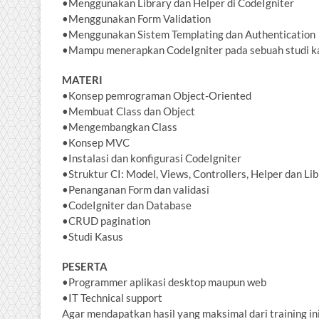
•Menggunakan Library dan Helper di CodeIgniter
•Menggunakan Form Validation
•Menggunakan Sistem Templating dan Authentication
•Mampu menerapkan CodeIgniter pada sebuah studi k
MATERI
•Konsep pemrograman Object-Oriented
•Membuat Class dan Object
•Mengembangkan Class
•Konsep MVC
•Instalasi dan konfigurasi CodeIgniter
•Struktur CI: Model, Views, Controllers, Helper dan Li
•Penanganan Form dan validasi
•CodeIgniter dan Database
•CRUD pagination
•Studi Kasus
PESERTA
•Programmer aplikasi desktop maupun web
•IT Technical support
Agar mendapatkan hasil yang maksimal dari training in