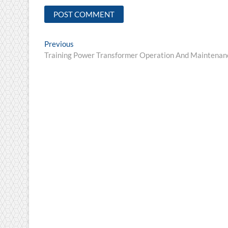
Post
Previous
Previous
post:
Training Power Transformer Operation And Maintenan
navigation