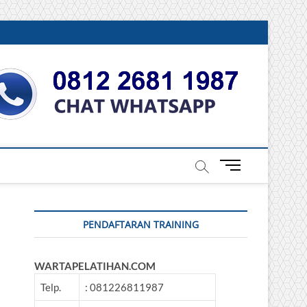
DONESIA
M
e
n
u
PENDAFTARAN TRAINING
B
u
t
WARTAPELATIHAN.COM
t
o
Telp.
: 081226811987
n