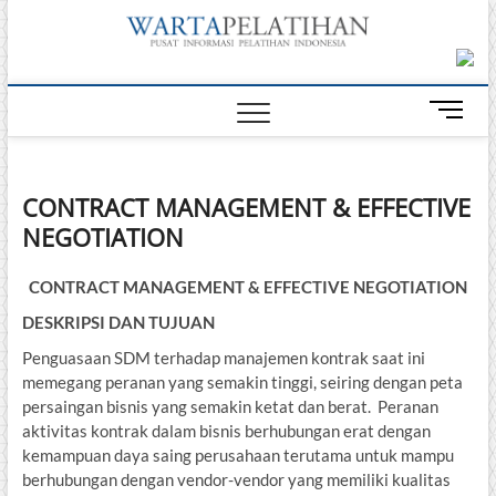
Skip
Warta
to
INFORMASI
PELATIHAN
content
DAN
Pelati
SERTIFIKASI
M
TERBAIK DI
e
INDONESIA
n
u
CONTRACT MANAGEMENT & EFFECTIVE
B
NEGOTIATION
u
t
t
CONTRACT MANAGEMENT & EFFECTIVE NEGOTIATION
o
DESKRIPSI DAN TUJUAN
n
Penguasaan SDM terhadap manajemen kontrak saat ini
memegang peranan yang semakin tinggi, seiring dengan peta
persaingan bisnis yang semakin ketat dan berat. Peranan
aktivitas kontrak dalam bisnis berhubungan erat dengan
kemampuan daya saing perusahaan terutama untuk mampu
berhubungan dengan vendor-vendor yang memiliki kualitas