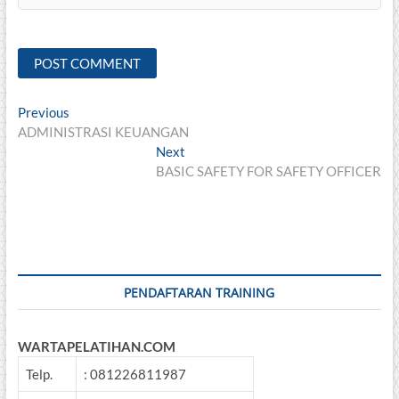
Post
Previous
Previous
post:
ADMINISTRASI KEUANGAN
navigation
Next
Next
post:
BASIC SAFETY FOR SAFETY OFFICER
PENDAFTARAN TRAINING
WARTAPELATIHAN.COM
Telp.
: 081226811987