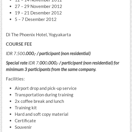
27 – 29 November 2012
19 – 21 Desember 2012
5 – 7 Desember 2012
Di The Phoenix Hotel, Yogyakarta
COURSE FEE
IDR
7
.
5
00
.000,- / participant (non residential)
Special rate
IDR
7.
0
0
0
.000,- / participant (non residential) for
minimum 3 participants from the same company.
Facilities:
Airport drop and pick-up service
Transportation during training
2x coffee break and lunch
Training kit
Hard and soft copy material
Certificate
Souvenir