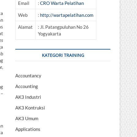
Email
:
CRO Warta Pelatihan
ta
Web
:
http://wartapelatihan.com
an
as
Alamat
: Jl. Patangpuluhan No 26
at
Yogyakarta
es
ga
ab
KATEGORI TRAINING
ng
ge
,
Accountancy
Accounting
ng
 –
AK3 Industri
AK3 Kontruksi
AK3 Umum
an
Applications
ta