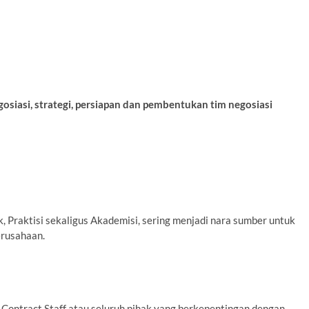
osiasi, strategi, persiapan dan pembentukan tim negosiasi
 Praktisi sekaligus Akademisi, sering menjadi nara sumber untuk
erusahaan.
Contract Staff atau seluruh pihak yang berkepentingan dengan