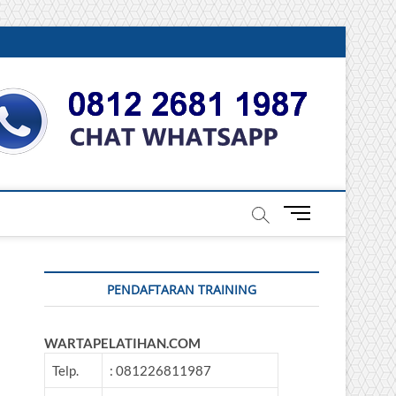
DONESIA
M
e
n
u
PENDAFTARAN TRAINING
B
u
t
WARTAPELATIHAN.COM
t
o
Telp.
: 081226811987
n