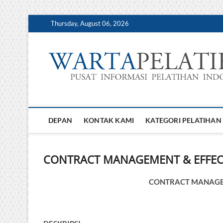
Skip
Thursday, August 06, 2026
to
content
DEPAN
KONTAK KAMI
KATEGORI PELATIHAN
CONTRACT MANAGEMENT & EFFEC
CONTRACT MANAGEM