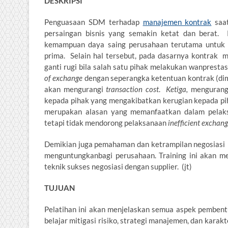
DESKRIPSI
Penguasaan SDM terhadap
manajemen kontrak
saat
persaingan bisnis yang semakin ketat dan berat. 
kemampuan daya saing perusahaan terutama untuk 
prima. Selain hal tersebut, pada dasarnya kontrak 
ganti rugi bila salah satu pihak melakukan wanpresta
of exchange
dengan seperangka ketentuan kontrak (di
akan mengurangi
transaction cost
.
Ketiga,
mengurangi
kepada pihak yang mengakibatkan kerugian kepada pi
merupakan alasan yang memanfaatkan dalam pelak
tetapi tidak mendorong pelaksanaan
inefficient exchan
Demikian juga pemahaman dan ketrampilan negosiasi
menguntungkanbagi perusahaan. Training ini akan m
teknik sukses negosiasi dengan supplier. (jt)
TUJUAN
Pelatihan ini akan menjelaskan semua aspek pembent
belajar mitigasi risiko, strategi manajemen, dan karak