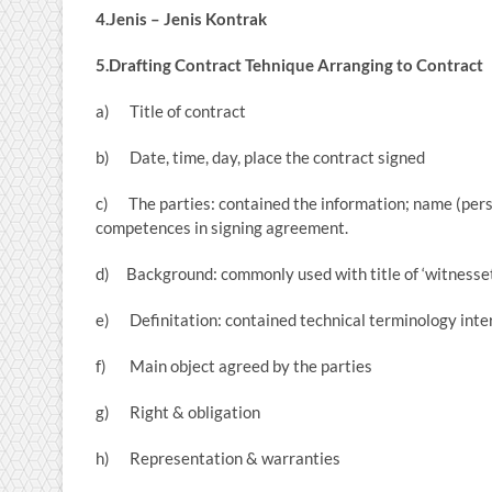
4.Jenis – Jenis Kontrak
5.Drafting Contract Tehnique Arranging to Contract
a) Title of contract
b) Date, time, day, place the contract signed
c) The parties: contained the information; name (person
competences in signing agreement.
d) Background: commonly used with title of ‘witnesseth’
e) Definitation: contained technical terminology inte
f) Main object agreed by the parties
g) Right & obligation
h) Representation & warranties