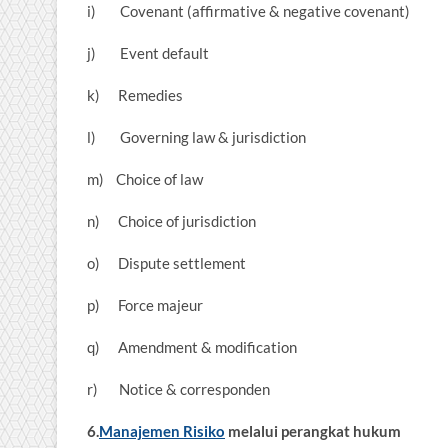
i) Covenant (affirmative & negative covenant)
j) Event default
k) Remedies
l) Governing law & jurisdiction
m) Choice of law
n) Choice of jurisdiction
o) Dispute settlement
p) Force majeur
q) Amendment & modification
r) Notice & corresponden
6.
Manajemen Risiko
melalui perangkat hukum