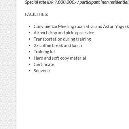
Special rate
IDR
7.
0
0
0
.000,- / participant (non residenti
FACILITIES:
Convinience Meeting room at Grand Aston Yogyak
Airport drop and pick-up service
Transportation during training
2x coffee break and lunch
Training kit
Hard and soft copy material
Certificate
Souvenir