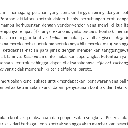
 ini memegang peranan yang semakin tinggi, seiring dengan pe
Peranan aktivitas kontrak dalam bisnis berhubungan erat deng
mampu berhubungan dengan vendor-vendor yang memiliki kualit
mempunyai empat (4) fungsi ekonomi, yaitu
pertama
kontrak memu
si atau melanggar kontrak,
kedua
, memakai para pihak
given categori
mana mereka bebas untuk menentukannya bila mereka mau), sehing
 ketidakhati-hatian para pihak dengan memberikan tanggungjaw
hak lainnya.
Keempat
, memformulasikan seperangkat ketentuan ya
sanaan kontrak sehingga dapat dilaksanakannya
efficient exchan
ges
yang tidak memenuhi kriteria effisiensi pareto.
 merupakan kunci sukses untuk mendapatkan penawaran yang pali
embahas ketrampilan kunci dalam penyusunan kontrak dan teknik
ukan kontrak, pelaksanaan dan penyelesaian sengketa. Peserta ak
teristik dari berbagai jenis kontrak sehingga akan memberikan peser