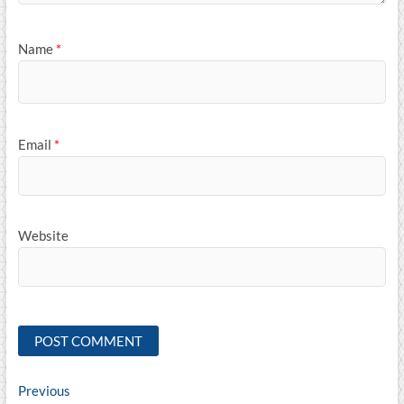
Name
*
Email
*
Website
Post
Previous
Previous