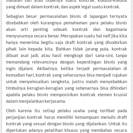
masalah sah atau tidaknya suatu kontrak, klausul-klausul
yang dimuat dalam kontrak, dan aspek legal suatu kontrak.
Sebagian besar permasalahan bisnis di lapangan ternyata
disebabkan oleh kurangnya pemahaman para pelaku bisnis
akan arti penting sebuah kontrak dan bagaimana
menyusunnya secara benar. Merupakan suatu hal naïf jika kita
hanya menerima begitu saja draft kontrak yang disodorkan
pihak lain kepada kita. Bahkan tidak jarang pula, kontrak
dibuat asal jadi, atau hasil mengkopi dari sana-sini, tanpa
memandang relevansinya dengan kepentingan bisnis yang
ingin dijalani. Akibatnya, ketika terjadi permasalahan di
kemudian hari, kontrak yang seharusnya bisa menjadi rujukan
untuk menyelesaikan sengketa, justru malah menyebabkan
timbulnya kerugian-kerugian yang sebenarnya bisa dihindari
apabila pelaku bisnis memposisikan kontrak elemen krusial
dalam menjalankan kerjasama.
Oleh karena itu setiap pelaku usaha yang terlibat pada
perjanjian kontrak harus memiliki kemampuan menulis draft
kontrak yang sesuai dengan bisnis yang dijalankan. Untuk itu
diperlukan adanya pelatihan khusus yang membahas secara