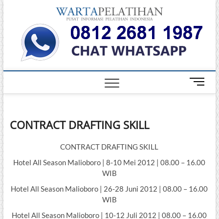
Skip
Warta
to
INFORMASI
PELATIHAN
content
DAN
Pelati
SERTIFIKASI
TERBAIK DI
INDONESIA
M
e
n
u
CONTRACT DRAFTING SKILL
B
u
t
CONTRACT DRAFTING SKILL
t
Hotel All Season Malioboro | 8-10 Mei 2012 | 08.00 – 16.00
o
WIB
n
Hotel All Season Malioboro | 26-28 Juni 2012 | 08.00 – 16.00
WIB
Hotel All Season Malioboro | 10-12 Juli 2012 | 08.00 – 16.00