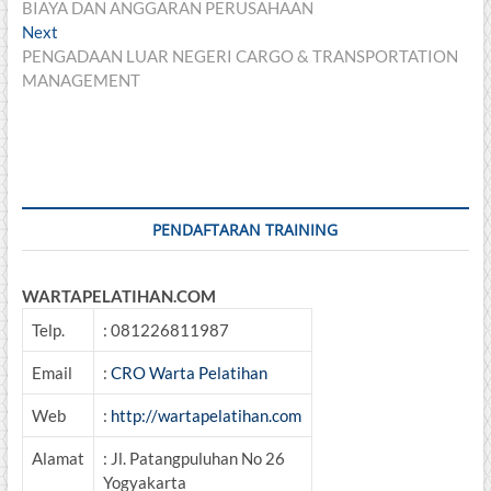
post:
BIAYA DAN ANGGARAN PERUSAHAAN
navigation
Next
Next
post:
PENGADAAN LUAR NEGERI CARGO & TRANSPORTATION
MANAGEMENT
PENDAFTARAN TRAINING
WARTAPELATIHAN.COM
Telp.
: 081226811987
Email
:
CRO Warta Pelatihan
Web
:
http://wartapelatihan.com
Alamat
: Jl. Patangpuluhan No 26
Yogyakarta