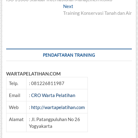
navigation
Next
Next
post:
Training Konservasi Tanah dan Air
PENDAFTARAN TRAINING
WARTAPELATIHAN.COM
Telp.
: 081226811987
Email
:
CRO Warta Pelatihan
Web
:
http://wartapelatihan.com
Alamat
: Jl. Patangpuluhan No 26
Yogyakarta