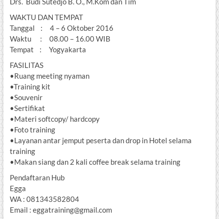
Drs. Budi Sutedjo B. O., M.Kom dan Tim
WAKTU DAN TEMPAT
Tanggal : 4 – 6 Oktober 2016
Waktu : 08.00 – 16.00 WIB
Tempat : Yogyakarta
FASILITAS
•Ruang meeting nyaman
•Training kit
•Souvenir
•Sertifikat
•Materi softcopy/ hardcopy
•Foto training
•Layanan antar jemput peserta dan drop in Hotel selama
training
•Makan siang dan 2 kali coffee break selama training
Pendaftaran Hub
Egga
WA : 081343582804
Email : eggatraining@gmail.com