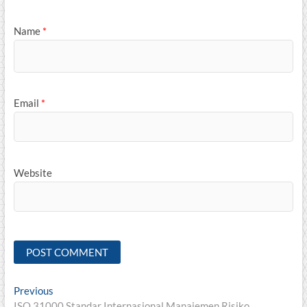
Name
*
Email
*
Website
Post
Previous
Previous
post:
ISO 31000 Standar Internasional Manajemen Risiko