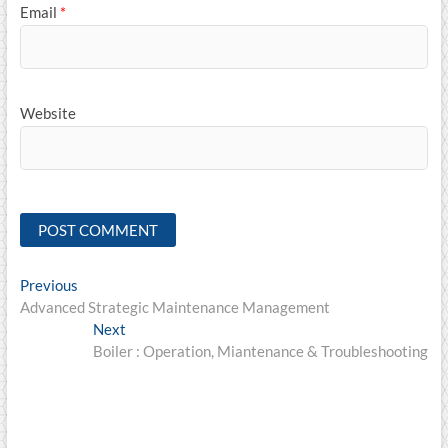
Email
*
Website
Post
Previous
Previous
post:
Advanced Strategic Maintenance Management
navigation
Next
Next
post:
Boiler : Operation, Miantenance & Troubleshooting