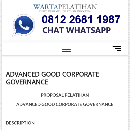
Skip
Warta
to
INFORMASI
PELATIHAN
content
DAN
Pelati
SERTIFIKASI
TERBAIK DI
INDONESIA
M
e
n
u
ADVANCED GOOD CORPORATE
B
GOVERNANCE
u
t
t
PROPOSAL PELATIHAN
o
ADVANCED GOOD CORPORATE GOVERNANCE
n
DESCRIPTION