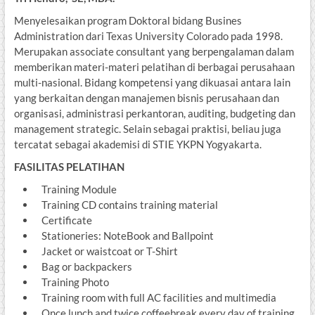
Menyelesaikan program Doktoral bidang Busines
Administration dari Texas University Colorado pada 1998.
Merupakan associate consultant yang berpengalaman dalam
memberikan materi-materi pelatihan di berbagai perusahaan
multi-nasional. Bidang kompetensi yang dikuasai antara lain
yang berkaitan dengan manajemen bisnis perusahaan dan
organisasi, administrasi perkantoran, auditing, budgeting dan
management strategic. Selain sebagai praktisi, beliau juga
tercatat sebagai akademisi di STIE YKPN Yogyakarta.
FASILITAS PELATIHAN
Training Module
Training CD contains training material
Certificate
Stationeries: NoteBook and Ballpoint
Jacket or waistcoat or T-Shirt
Bag or backpackers
Training Photo
Training room with full AC facilities and multimedia
Once lunch and twice coffeebreak every day of training