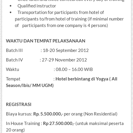
Qualified instructor
Transportation for participants from hotel of
participants to/from hotel of training (if minimal number
of participants from one company is 4 persons)
WAKTU DAN TEMPAT PELAKSANAAN
Batch III : 18-20 September 2012
Batch IV : 27-29 November 2012
Waktu : 08.00 – 16.00 WIB
Tempat :
Hotel berbintang di Yogya ( All
Season/Ibis/ MM UGM)
REGISTRASI
Biaya kursus:
Rp.
5.5
0
0.000,-
per orang (Non Residential)
In House Training :
Rp
27
.50
0
.
0
00,-
(untuk maksimal peserta
20 orang)