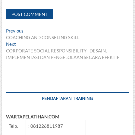
Post
Previous
Previous
post:
COACHING AND CONSELING SKiLL
navigation
Next
Next
post:
CORPORATE SOCIAL RESPONSIBILITY : DESAIN,
IMPLEMENTASI DAN PENGELOLAAN SECARA EFEKTIF
PENDAFTARAN TRAINING
WARTAPELATIHAN.COM
Telp.
: 081226811987