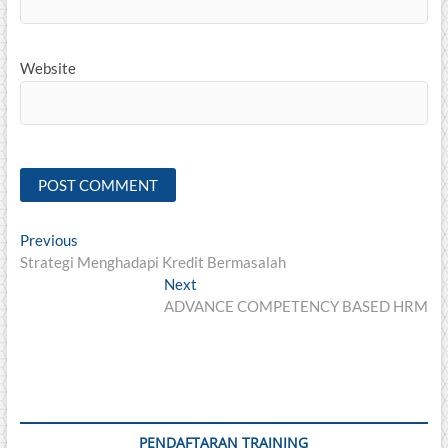
Website
Post
Previous
Previous
post:
Strategi Menghadapi Kredit Bermasalah
navigation
Next
Next
post:
ADVANCE COMPETENCY BASED HRM
PENDAFTARAN TRAINING