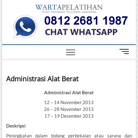
Skip
Warta
to
INFORMASI
PELATIHAN
content
DAN
Pelati
SERTIFIKASI
TERBAIK DI
INDONESIA
M
e
n
u
Administrasi Alat Berat
B
u
t
Administrasi Alat Berat
t
12 – 14 November 2013
o
26 – 28 November 2013
n
17 – 19 Desember 2013
Deskripsi
Peningkatan dalam bidang perbekalan atau sarana dan