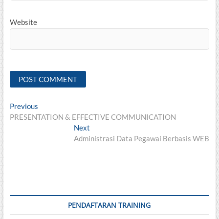
Website
Post
Previous
Previous
post:
PRESENTATION & EFFECTIVE COMMUNICATION
navigation
Next
Next
post:
Administrasi Data Pegawai Berbasis WEB
PENDAFTARAN TRAINING