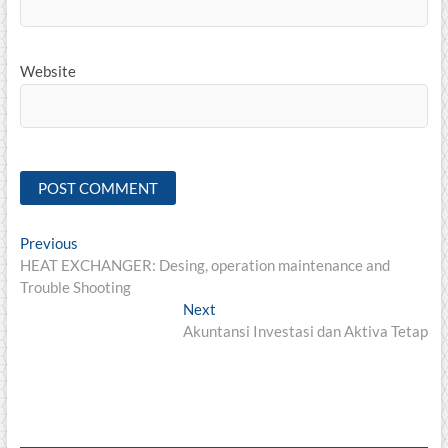
Website
Post
Previous
Previous
post:
HEAT EXCHANGER: Desing, operation maintenance and
navigation
Trouble Shooting
Next
Next
post:
Akuntansi Investasi dan Aktiva Tetap