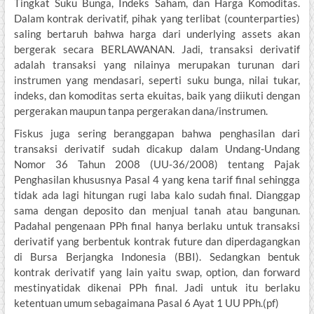
Tingkat Suku Bunga, Indeks Saham, dan Harga Komoditas.
Dalam kontrak derivatif, pihak yang terlibat (counterparties)
saling bertaruh bahwa harga dari underlying assets akan
bergerak secara BERLAWANAN. Jadi, transaksi derivatif
adalah transaksi yang nilainya merupakan turunan dari
instrumen yang mendasari, seperti suku bunga, nilai tukar,
indeks, dan komoditas serta ekuitas, baik yang diikuti dengan
pergerakan maupun tanpa pergerakan dana/instrumen.
Fiskus juga sering beranggapan bahwa penghasilan dari
transaksi derivatif sudah dicakup dalam Undang-Undang
Nomor 36 Tahun 2008 (UU-36/2008) tentang Pajak
Penghasilan khususnya Pasal 4 yang kena tarif final sehingga
tidak ada lagi hitungan rugi laba kalo sudah final. Dianggap
sama dengan deposito dan menjual tanah atau bangunan.
Padahal pengenaan PPh final hanya berlaku untuk transaksi
derivatif yang berbentuk kontrak future dan diperdagangkan
di Bursa Berjangka Indonesia (BBI). Sedangkan bentuk
kontrak derivatif yang lain yaitu swap, option, dan forward
mestinyatidak dikenai PPh final. Jadi untuk itu berlaku
ketentuan umum sebagaimana Pasal 6 Ayat 1 UU PPh.(pf)