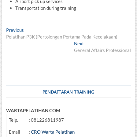
Airport pick up services
Transportation during training
Post
Previous
Previous
post:
Pelatihan P3K (Pertolongan Pertama Pada Kecelakaan)
navigation
Next
Next
post:
General Affairs Professional
PENDAFTARAN TRAINING
WARTAPELATIHAN.COM
Telp.
: 081226811987
Email
:
CRO Warta Pelatihan